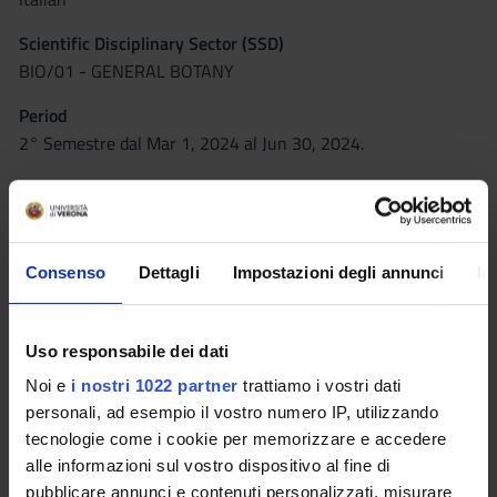
Scientific Disciplinary Sector (SSD)
BIO/01 - GENERAL BOTANY
Period
2° Semestre dal Mar 1, 2024 al Jun 30, 2024.
Courses Single
Not Authorized
Lessons timetable
Moodle
Consenso
Dettagli
Impostazioni degli annunci
In
Seminars
0
Uso responsabile dei dati
Noi e
i nostri 1022 partner
trattiamo i vostri dati
Learning objectives
personali, ad esempio il vostro numero IP, utilizzando
tecnologie come i cookie per memorizzare e accedere
The teaching is aimed at acquiring knowledge and
alle informazioni sul vostro dispositivo al fine di
understanding of the biology and systematics of drug-
pubblicare annunci e contenuti personalizzati, misurare