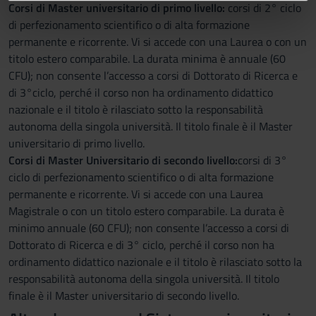
Corsi di Master universitario di primo livello:
corsi di 2° ciclo
informazioni sul modo in cui utilizzi il nostro sito con i
di perfezionamento scientifico o di alta formazione
nostri partner che si occupano di analisi dei dati web,
permanente e ricorrente. Vi si accede con una Laurea o con un
pubblicità e social media, i quali potrebbero combinarle
titolo estero comparabile. La durata minima è annuale (60
con altre informazioni che hai fornito loro o che hanno
CFU); non consente l’accesso a corsi di Dottorato di Ricerca e
raccolto dal tuo utilizzo dei loro servizi.
di 3°ciclo, perché il corso non ha ordinamento didattico
nazionale e il titolo è rilasciato sotto la responsabilità
autonoma della singola università. Il titolo finale è il Master
universitario di primo livello.
Corsi di Master Universitario di secondo livello:
corsi di 3°
ciclo di perfezionamento scientifico o di alta formazione
permanente e ricorrente. Vi si accede con una Laurea
Magistrale o con un titolo estero comparabile. La durata è
minimo annuale (60 CFU); non consente l’accesso a corsi di
Dottorato di Ricerca e di 3° ciclo, perché il corso non ha
ordinamento didattico nazionale e il titolo è rilasciato sotto la
responsabilità autonoma della singola università. Il titolo
finale è il Master universitario di secondo livello.