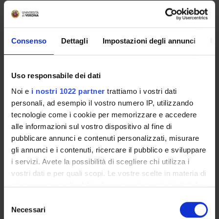
Back to the study plan
Leadership nei gruppi di lavoro
Consenso
Dettagli
Impostazioni degli annunci
In
(2023/2024)
Teaching code
Teacher
Uso responsabile dei dati
4S011998
Claudio Girelli
Noi e
i nostri 1022 partner
trattiamo i vostri dati
personali, ad esempio il vostro numero IP, utilizzando
Credits
Language
tecnologie come i cookie per memorizzare e accedere
5
Italian
alle informazioni sul vostro dispositivo al fine di
pubblicare annunci e contenuti personalizzati, misurare
Scientific Disciplinary Sector (SSD)
gli annunci e i contenuti, ricercare il pubblico e sviluppare
M-PED/04 - EDUCATIONAL RESEARCH
i servizi. Avete la possibilità di scegliere chi utilizza i
Period
vostri dati e per quali scopi. Le vostre scelte in materia di
Lezioni Master Management servizi sociosanitari dal Nov 1,
privacy sono applicabili solo su questa proprietà digitale
2023 al Mar 31, 2025.
in cui avete effettuato le vostre scelte. È possibile
S
modificare o revocare il proprio consenso in qualsiasi
Necessari
e