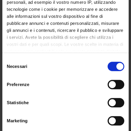
personali, ad esempio il vostro numero IP, utilizzando
tecnologie come i cookie per memorizzare e accedere
Call for applications 2023/2024
alle informazioni sul vostro dispositivo al fine di
Now available for consultation
pubblicare annunci e contenuti personalizzati, misurare
gli annunci e i contenuti, ricercare il pubblico e sviluppare
i servizi. Avete la possibilità di scegliere chi utilizza i
vostri dati e per quali scopi. Le vostre scelte in materia di
AVAILABLE POSITIONS :
privacy sono applicabili solo su questa proprietà digitale
3
Minimo
in cui avete effettuato le vostre scelte. È possibile
S
10
Massimo
modificare o revocare il proprio consenso in qualsiasi
Necessari
e
Uditori No
momento dalla Dichiarazione sui cookie o facendo clic
l
sull'icona di attivazione della privacy.
e
Preferenze
z
TUITION FEE:
Con il tuo consenso, vorremmo anche:
4,016€
i
raccogliere informazioni sulla tua posizione
o
Statistiche
Taxes and Contributions
geografica, con un'approssimazione di qualche
n
metro,
e
APPLICATION DEADLINE:
Marketing
Identificare il tuo dispositivo, scansionandolo
d
November 8, 2023
attivamente alla ricerca di caratteristiche specifiche
e