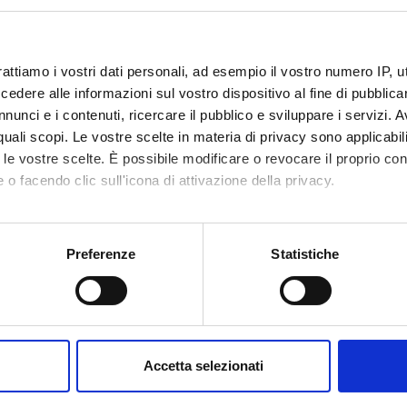
no
,
Elisa Menardo
Margherita Brondino
Language
English
rattiamo i vostri dati personali, ad esempio il vostro numero IP, 
dere alle informazioni sul vostro dispositivo al fine di pubblica
Location
nunci e i contenuti, ricercare il pubblico e sviluppare i servizi. A
VERONA
r quali scopi. Le vostre scelte in materia di privacy sono applicabi
to le vostre scelte. È possibile modificare o revocare il proprio 
 o facendo clic sull'icona di attivazione della privacy.
mo anche:
oni sulla tua posizione geografica, con un'approssimazione di qu
Preferenze
Statistiche
Services and Faq
spositivo, scansionandolo attivamente alla ricerca di caratteristich
aborati i tuoi dati personali e imposta le tue preferenze nella
s
Prospective students
consenso in qualsiasi momento dalla Dichiarazione sui cookie.
me
Students
Accetta selezionati
nalizzare contenuti ed annunci, per fornire funzionalità dei socia
 Research
Graduates
inoltre informazioni sul modo in cui utilizzi il nostro sito con i n