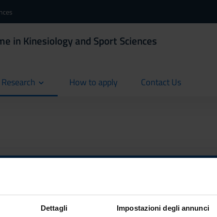
ences
e in Kinesiology and Sport Sciences
d Research
How to apply
Contact Us
current
current
Ritorna ad attività form
EL STATISTICS (2025/2026)
Dettagli
Impostazioni degli annunci
Referent