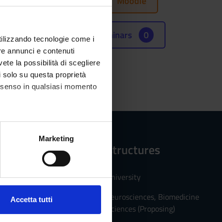
Moodle
Seminars
0
utilizzando tecnologie come i
re annunci e contenuti
vete la possibilità di scegliere
li solo su questa proprietà
consenso in qualsiasi momento
alche metro,
Marketing
Reference structures
e specifiche (impronte
ezione dettagli
. Puoi
PhD Schools of University
Department of Neurosciences, Biomedicine
Accetta tutti
and Movement Sciences (Proposing)
l media e per analizzare il
ostri partner che si occupano