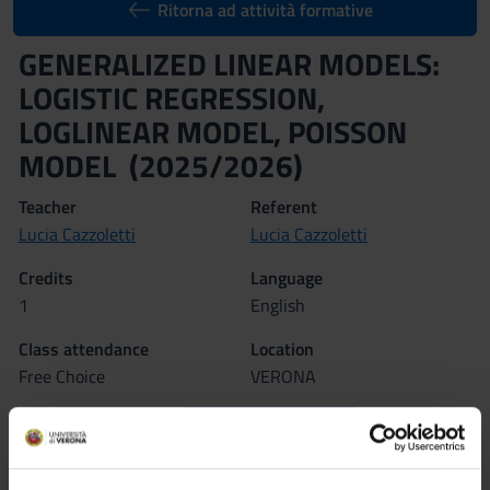
Ritorna ad attività formative
GENERALIZED LINEAR MODELS:
LOGISTIC REGRESSION,
LOGLINEAR MODEL, POISSON
MODEL (2025/2026)
Teacher
Referent
Lucia Cazzoletti
Lucia Cazzoletti
Credits
Language
1
English
Class attendance
Location
Free Choice
VERONA
Moodle
Seminars
0