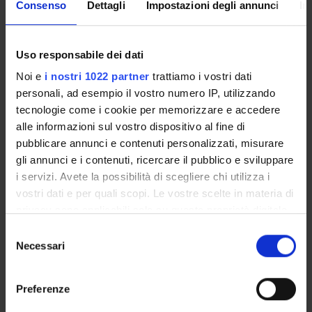
Scheduled Lessons
Consenso
Dettagli
Impostazioni degli annunci
In
WHEN
CLASSROOM
TEACHER
Uso responsabile dei dati
Istituti Biologici
Noi e
i nostri 1022 partner
trattiamo i vostri dati
Monday 13
In-pers
Edificio 32B -
personali, ad esempio il vostro numero IP, utilizzando
April 2026
students 
Biologico
Lucia
tecnologie come i cookie per memorizzare e accedere
14:00 - 16:00
from abr
2 - Aula
Cazzoletti
alle informazioni sul vostro dispositivo al fine di
Duration: 2:00
can
Roberto de
pubblicare annunci e contenuti personalizzati, misurare
AM
https://un
Marco [2.01 - 2]
gli annunci e i contenuti, ricercare il pubblico e sviluppare
i servizi. Avete la possibilità di scegliere chi utilizza i
Istituti Biologici
vostri dati e per quali scopi. Le vostre scelte in materia di
Monday 20
In-pers
Blocco A -
privacy sono applicabili solo su questa proprietà digitale
April 2026
students 
Biblioteca
Lucia
in cui avete effettuato le vostre scelte. È possibile
S
14:00 - 16:00
from abr
Meneghetti - E
Cazzoletti
modificare o revocare il proprio consenso in qualsiasi
Necessari
e
Duration: 2:00
can
Istituti
momento dalla Dichiarazione sui cookie o facendo clic
l
AM
https://un
Biologici [ - ]
sull'icona di attivazione della privacy.
e
Preferenze
z
Con il tuo consenso, vorremmo anche: