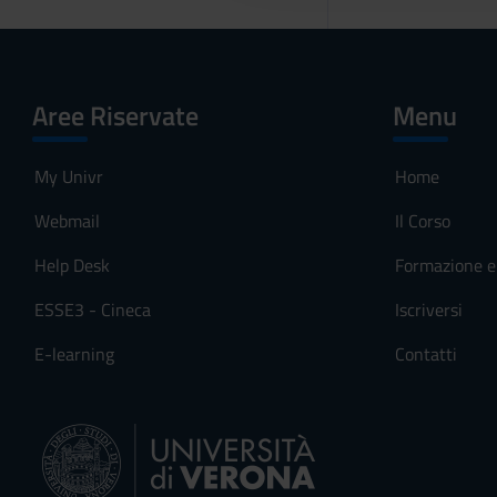
o
n
s
e
Aree Riservate
Menu
n
s
My Univr
Home
o
Webmail
Il Corso
Help Desk
Formazione e 
ESSE3 - Cineca
Iscriversi
E-learning
Contatti