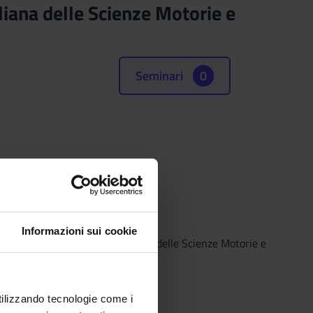
liana delle Scienze Motorie e
Seminari
0
"
Informazioni sui cookie
” della SISMeS (Società Italiana delle Scienze Motorie e
utilizzando tecnologie come i