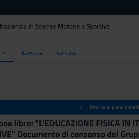
 Nazionale in Scienze Motorie e Sportive
Iscriversi
Contatti
current
current
Ritorna al piano didatt
one libro: "L’EDUCAZIONE FISICA IN I
E" Documento di consenso del Gruppo