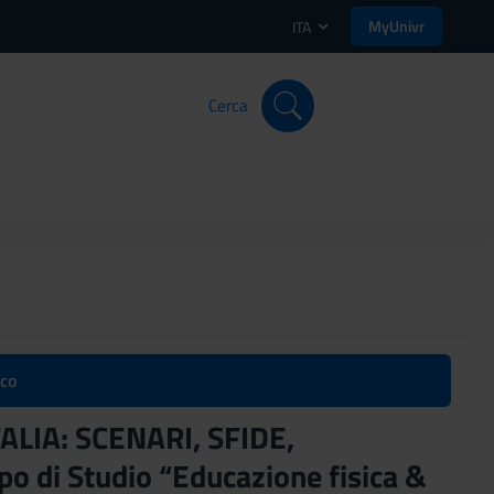
MyUnivr
ITA
Cerca
ico
TALIA: SCENARI, SFIDE,
 di Studio “Educazione fisica &