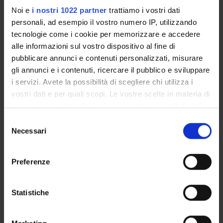
Program
Noi e
i nostri 1022 partner
trattiamo i vostri dati
personali, ad esempio il vostro numero IP, utilizzando
Docente: Annamaria Mancini
tecnologie come i cookie per memorizzare e accedere
Università degli Studi di Napoli 'Parthenope', Dipartimento di
alle informazioni sul vostro dispositivo al fine di
Scienze Motorie e del Benessere
pubblicare annunci e contenuti personalizzati, misurare
gli annunci e i contenuti, ricercare il pubblico e sviluppare
Didactic methods
i servizi. Avete la possibilità di scegliere chi utilizza i
Data: 04/09/2024
vostri dati e per quali scopi. Le vostre scelte in materia di
Ora: 14:00-16:00
privacy sono applicabili solo su questa proprietà digitale
in cui avete effettuato le vostre scelte. È possibile
S
Online su Zoom:
modificare o revocare il proprio consenso in qualsiasi
Necessari
e
https://univr.zoom.us/j/96672874482?
momento dalla Dichiarazione sui cookie o facendo clic
l
pwd=YzFYUDRIRkVIQkZyY0NLZnR6TDcyUT09
sull'icona di attivazione della privacy.
e
Preferenze
z
Scheduled Lessons
Con il tuo consenso, vorremmo anche:
i
raccogliere informazioni sulla tua posizione
o
Statistiche
WHEN
CLASSROOM
TEACHER
TOPICS
geografica, con un'approssimazione di qualche
n
metro,
e