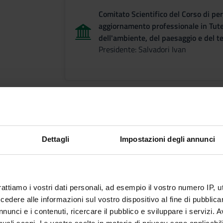
Comitato Scientifico del Corso di p
aggiornamento professionale in Tute
dell'ambiente, del paesaggio e del te
Presidente: Salvadori Ivan
Contatti per la dida
Dettagli
Impostazioni degli annunci
prof. Ivan Salvadori
cell.: +39 348 3039519
e-mail: ivan.salvadori@univr.it
rattiamo i vostri dati personali, ad esempio il vostro numero IP, 
dere alle informazioni sul vostro dispositivo al fine di pubblica
nunci e i contenuti, ricercare il pubblico e sviluppare i servizi. A