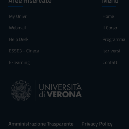
Aree Riservate
Menu
s
e
My Univr
Home
n
s
Webmail
Il Corso
o
Help Desk
Programma
ESSE3 - Cineca
Iscriversi
E-learning
Contatti
Amministrazione Trasparente
Privacy Policy