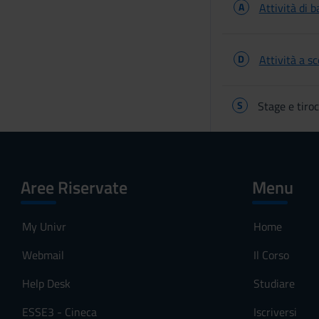
A
Attività di b
D
Attività a s
S
Stage e tiroc
Aree Riservate
Menu
My Univr
Home
Webmail
Il Corso
Help Desk
Studiare
ESSE3 - Cineca
Iscriversi