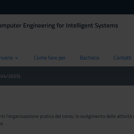
omputer Engineering for Intelligent Systems
riversi
Come fare per
Bacheca
Contatti
current
current
current
2024/2025)
ti l'organizzazione pratica del corso, lo svolgimento delle attività 
e.