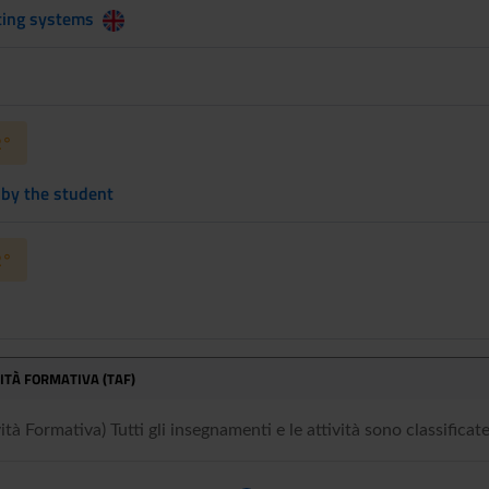
ing systems
2°
 by the student
2°
VITÀ FORMATIVA (TAF)
tà Formativa) Tutti gli insegnamenti e le attività sono classificate 