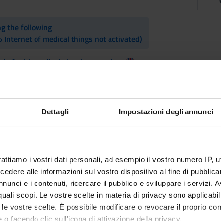
 the following 

 Internet of medical things not activated)
s for biomedical signal processing
 and distributed systems
Dettagli
Impostazioni degli annunci
cal things
eling for industrial and medical digital twins
rattiamo i vostri dati personali, ad esempio il vostro numero IP, 
s
dere alle informazioni sul vostro dispositivo al fine di pubblica
nunci e i contenuti, ricercare il pubblico e sviluppare i servizi. A
r quali scopi. Le vostre scelte in materia di privacy sono applicabi
to le vostre scelte. È possibile modificare o revocare il proprio 
 o facendo clic sull'icona di attivazione della privacy.