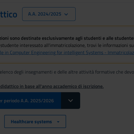
ttico
A.A. 2024/2025
oni sono destinate esclusivamente agli studenti e alle studentess
studente interessato all'immatricolazione, trovi le informazioni sul
le in Computer Engineering for intelligent Systems - Immatricol
 l'elenco degli insegnamenti e delle altre attività formative che dev
 didattico in base all'anno accademico di iscrizione.
Toggle Dropdown Select Insegnam
r periodo A.A. 2025/2026
Healthcare systems