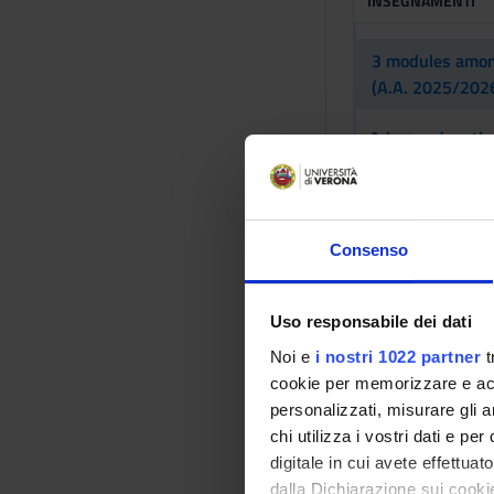
INSEGNAMENTI
3 modules among
(A.A. 2025/2026
Advanced method
Cloud computing
Consenso
Internet of medi
Mathematical mod
Uso responsabile dei dati
Noi e
i nostri 1022 partner
t
Medical robotic
cookie per memorizzare e acce
personalizzati, misurare gli an
Neurohealth
chi utilizza i vostri dati e pe
digitale in cui avete effettua
Final exam
dalla Dichiarazione sui cookie