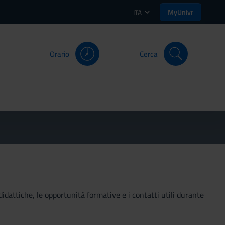
MyUnivr
ITA
Orario
Cerca
didattiche, le opportunità formative e i contatti utili durante