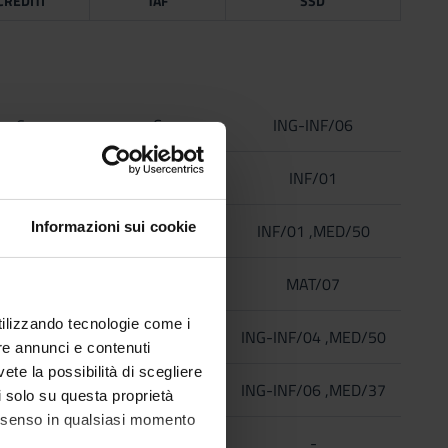
CREDITI
TAF
SSD
6
C
ING-INF/06
6
C
INF/01
Informazioni sui cookie
6
C
INF/01 ,MED/50
6
C
MAT/07
utilizzando tecnologie come i
6
C
ING-INF/04 ,MED/50
re annunci e contenuti
vete la possibilità di scegliere
6
C
ING-INF/06 ,MED/37
li solo su questa proprietà
consenso in qualsiasi momento
24
E
-