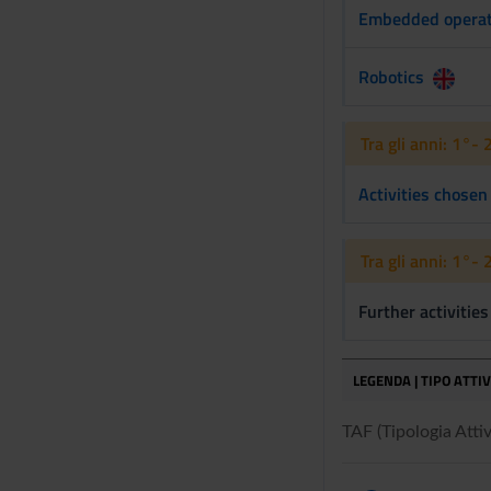
n
Embedded operat
s
o
Robotics
Tra gli anni: 1°- 
Activities chosen
Tra gli anni: 1°- 
LEGENDA | TIPO ATTI
TAF (Tipologia Attivi