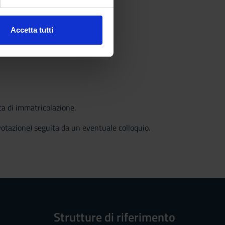
ezione dettagli
. Puoi
Accetta tutti
l media e per analizzare il
ostri partner che si occupano
azioni che hai fornito loro o
ta di immatricolazione.
votazione) seguita da un eventuale colloquio.
Strutture di riferimento