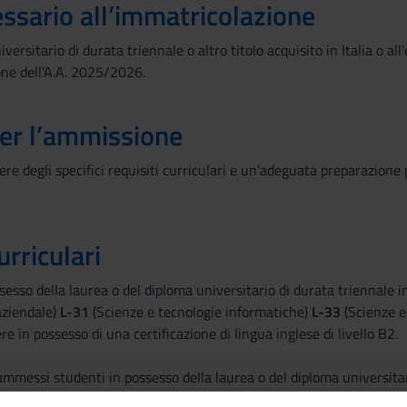
essario all’immatricolazione
versitario di durata triennale o altro titolo acquisito in Italia o a
one dell'A.A. 2025/2026.
per l’ammissione
re degli specifici requisiti curriculari e un’adeguata preparazione 
urriculari
ssesso della laurea o del diploma universitario di durata triennale i
aziendale)
L-31
(Scienze e tecnologie informatiche)
L-33
(Scienze 
e in possesso di una certificazione di lingua inglese di livello B2.
mmessi studenti in possesso della laurea o del diploma universitari
e discipline di seguito elencate: