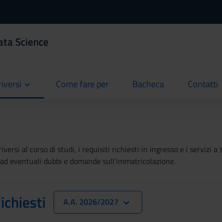
ata Science
riversi
Come fare per
Bacheca
Contatti
current
current
current
ersi al corso di studi, i requisiti richiesti in ingresso e i servizi
re ad eventuali dubbi e domande sull'immatricolazione.
ichiesti
A.A. 2026/2027