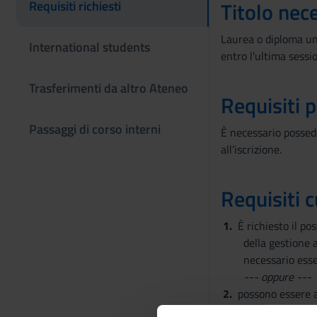
Titolo nec
Requisiti richiesti
Laurea o diploma uni
International students
entro l'ultima sessi
Trasferimenti da altro Ateneo
Requisiti 
Passaggi di corso interni
È necessario possede
all’iscrizione.
Requisiti c
È richiesto il po
della gestione 
necessario esser
--- oppure ---
possono essere a
competenze nell