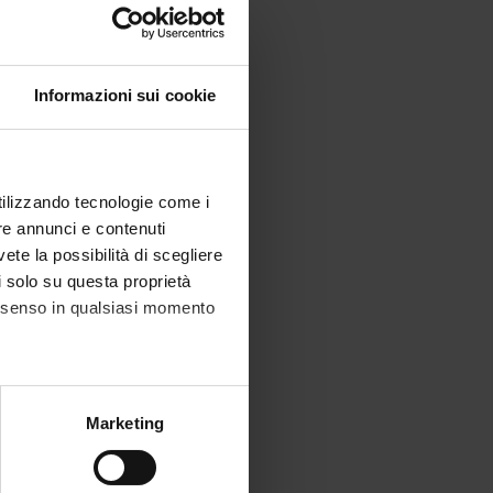
Informazioni sui cookie
nelle aree:
utilizzando tecnologie come i
re annunci e contenuti
vete la possibilità di scegliere
li solo su questa proprietà
consenso in qualsiasi momento
9
alche metro,
Marketing
e specifiche (impronte