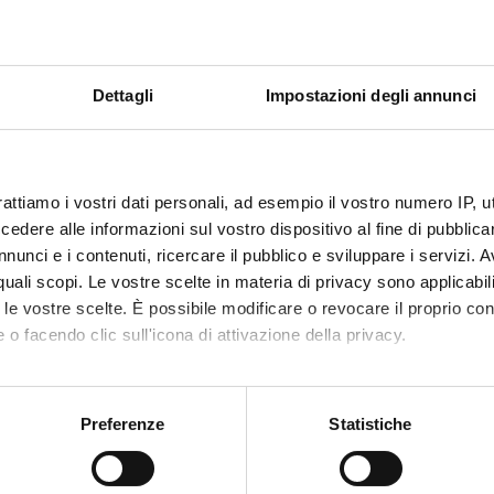
tiche, statistiche, informatiche e fisiche;
miche
Dettagli
Impostazioni degli annunci
ristiche
 studenti devono aver conseguito complessivamente 60 CFU a valere 
ienze matematiche e informatiche]
rattiamo i vostri dati personali, ad esempio il vostro numero IP, 
enze Fisiche]
dere alle informazioni sul vostro dispositivo al fine di pubblica
egneria industriale e dell’informazione]
nunci e i contenuti, ricercare il pubblico e sviluppare i servizi. A
ienze economiche e statistiche]
r quali scopi. Le vostre scelte in materia di privacy sono applicabi
to le vostre scelte. È possibile modificare o revocare il proprio 
 in uno o più SSD come di seguito riportato:
 o facendo clic sull'icona di attivazione della privacy.
, FIS/03, FIS/04, FIS/05, FIS/06, FIS/07
02, MAT/03, MAT/04, MAT/05, MAT/06, MAT/07, MAT/08, MAT/0
mo anche:
oni sulla tua posizione geografica, con un'approssimazione di qu
Preferenze
Statistiche
spositivo, scansionandolo attivamente alla ricerca di caratteristich
ECS-S/02, SECS-S/03, SECS-S/04, SECS-S/05, SECS-S/06