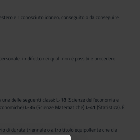
ll'estero e riconosciuto idoneo, conseguito o da conseguire
personale, in difetto dei quali non è possibile procedere
n una delle seguenti classi:
L-18
(Scienze dell’economia e
economiche)
L-35
(Scienze Matematiche)
L-41
(Statistica). È
o di durata triennale o altro titolo equipollente che dia