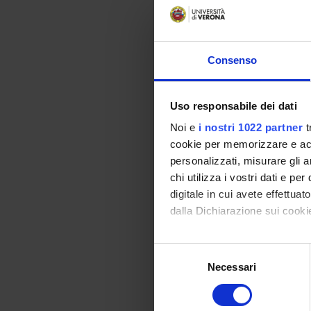
a) discipline matema
b) discipline econo
Consenso
c) discipline ingegne
In particolare, gli
Uso responsabile dei dati
* Area 01 [Sc
Noi e
i nostri 1022 partner
t
* Area 02 [Sci
cookie per memorizzare e acce
* Area 09 [Ing
personalizzati, misurare gli an
* Area 13 [Sc
chi utilizza i vostri dati e pe
digitale in cui avete effettua
di cui almeno 18 CFU
dalla Dichiarazione sui cookie
FIS/01, FIS/02
MAT/01, MAT/
Con il tuo consenso, vorrem
S
INF/01;
raccogliere informazi
Necessari
e
ING-INF/05
Identificare il tuo di
l
SECS-S/01, S
digitali).
e