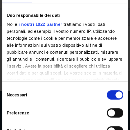
Uso responsabile dei dati
Additional learning activities
Noi e
i nostri 1022 partner
trattiamo i vostri dati
Type D and Type F activities
personali, ad esempio il vostro numero IP, utilizzando
tecnologie come i cookie per memorizzare e accedere
alle informazioni sul vostro dispositivo al fine di
A.A. 2026/2027
pubblicare annunci e contenuti personalizzati, misurare
gli annunci e i contenuti, ricercare il pubblico e sviluppare
i servizi. Avete la possibilità di scegliere chi utilizza i
Modules not yet included
vostri dati e per quali scopi. Le vostre scelte in materia di
privacy sono applicabili solo su questa proprietà digitale
in cui avete effettuato le vostre scelte. È possibile
S
modificare o revocare il proprio consenso in qualsiasi
Necessari
e
momento dalla Dichiarazione sui cookie o facendo clic
l
sull'icona di attivazione della privacy.
e
Preferenze
z
Reserved Areas
Con il tuo consenso, vorremmo anche:
i
raccogliere informazioni sulla tua posizione