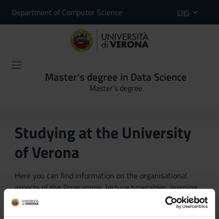
Department of Computer Science
ENG
Master's degree in Data Science
Master’s degree
Studying at the University
of Verona
Here you can find information on the organisational
aspects of the Programme, lecture timetables, learning
activities and useful contact details for your time at the
University, from enrolment to graduation.