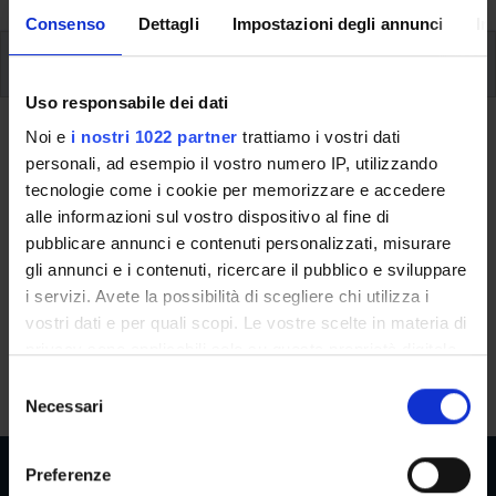
Consenso
Dettagli
Impostazioni degli annunci
In
Additional learning activities
Uso responsabile dei dati
Ritorna a ulteriori attività formative
Noi e
i nostri 1022 partner
trattiamo i vostri dati
personali, ad esempio il vostro numero IP, utilizzando
Introduction to quantum
tecnologie come i cookie per memorizzare e accedere
mechanics for quantum computing
alle informazioni sul vostro dispositivo al fine di
pubblicare annunci e contenuti personalizzati, misurare
Teaching code
Credits
gli annunci e i contenuti, ricercare il pubblico e sviluppare
4S012256
3
i servizi. Avete la possibilità di scegliere chi utilizza i
vostri dati e per quali scopi. Le vostre scelte in materia di
The course is given by
Introduction to quantum mechanics
privacy sono applicabili solo su questa proprietà digitale
for quantum computing
(2025/2026) - Bachelor's degree in
in cui avete effettuato le vostre scelte. È possibile
S
Bioinformatics
modificare o revocare il proprio consenso in qualsiasi
Necessari
e
momento dalla Dichiarazione sui cookie o facendo clic
l
sull'icona di attivazione della privacy.
e
Preferenze
z