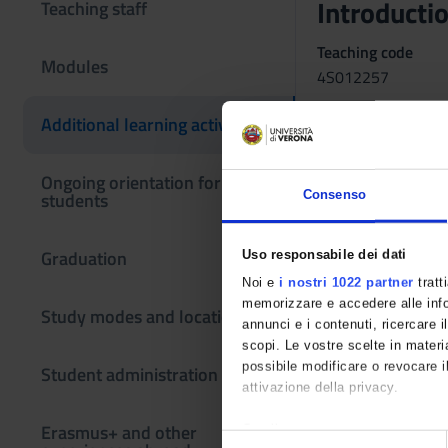
Introducti
Teaching staff
Teaching code
Modules
4S012257
The course is give
Additional learning activities
Ongoing orientation for
Consenso
students
Graduation
Uso responsabile dei dati
Noi e
i nostri 1022 partner
tratt
memorizzare e accedere alle infor
Study modes and locations
annunci e i contenuti, ricercare il
scopi. Le vostre scelte in materia
possibile modificare o revocare i
Student administration
attivazione della privacy.
Erasmus+ and other
Con il tuo consenso, vorremmo 
S