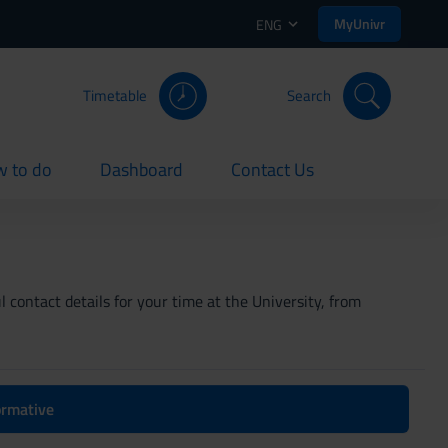
MyUnivr
ENG
Timetable
Search
 to do
Dashboard
Contact Us
rent
current
current
 contact details for your time at the University, from
formative