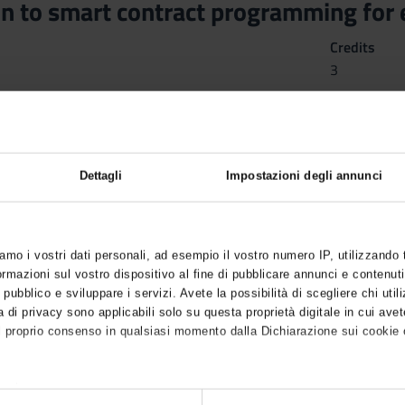
on to smart contract programming for
Credits
3
n by
Introduction to smart contract programming for ethereum
(20
Dettagli
Impostazioni degli annunci
iamo i vostri dati personali, ad esempio il vostro numero IP, utilizzando
mazioni sul vostro dispositivo al fine di pubblicare annunci e contenuti
 pubblico e sviluppare i servizi. Avete la possibilità di scegliere chi utili
 di privacy sono applicabili solo su questa proprietà digitale in cui avet
l proprio consenso in qualsiasi momento dalla Dichiarazione sui cookie o
anche: