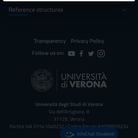
informazioni sul modo in cui utilizzi il nostro sito con i
Reference structures
nostri partner che si occupano di analisi dei dati web,
pubblicità e social media, i quali potrebbero combinarle
con altre informazioni che hai fornito loro o che hanno
raccolto dal tuo utilizzo dei loro servizi.
Transparency
Privacy Policy
Follow us on:
Università degli Studi di Verona
Via dell'Artigliere, 8
37129, Verona
Partita IVA 01541040232 | Codice Fiscale 93009870234
InfoChat Studenti