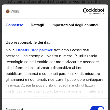
activities and useful contact details for your time at the
University, from enrolment to graduation.
Appelli d'esame
Consenso
Dettagli
Impostazioni degli annunci
In
Appelli d'esame
Uso responsabile dei dati
Documents
Noi e
i nostri 1022 partner
trattiamo i vostri dati
personali, ad esempio il vostro numero IP, utilizzando
tecnologie come i cookie per memorizzare e accedere
TITLE
INFO FILE
alle informazioni sul vostro dispositivo al fine di
pubblicare annunci e contenuti personalizzati, misurare
pdf, it, 411 KB, 11/20/25
Calendario esami 1°
gli annunci e i contenuti, ricercare il pubblico e sviluppare
anno sessione invernale a.a.
i servizi. Avete la possibilità di scegliere chi utilizza i
25/26_agg.20/11/2025
vostri dati e per quali scopi. Le vostre scelte in materia di
privacy sono applicabili solo su questa proprietà digitale
pdf, it, 411 KB, 11/20/25
in cui avete effettuato le vostre scelte. È possibile
Calendario esami
S
modificare o revocare il proprio consenso in qualsiasi
Necessari