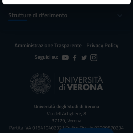
informazioni sul modo in cui utilizzi il nostro sito con i
Strutture di riferimento
nostri partner che si occupano di analisi dei dati web,
pubblicità e social media, i quali potrebbero combinarle
con altre informazioni che hai fornito loro o che hanno
raccolto dal tuo utilizzo dei loro servizi.
Amministrazione Trasparente
Privacy Policy
Seguici su:
Università degli Studi di Verona
Via dell'Artigliere, 8
37129, Verona
Partita IVA 01541040232 | Codice Fiscale 93009870234