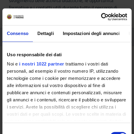
svolgimento delle attività didattiche, le opportunità
formative e i contatti utili durante tutto il percorso di
studi, fino al conseguimento del titolo finale.
Consenso
Dettagli
Impostazioni degli annunci
In
Appelli d'esame
Appelli d'esame
Uso responsabile dei dati
Noi e
i nostri 1022 partner
trattiamo i vostri dati
Documenti
personali, ad esempio il vostro numero IP, utilizzando
tecnologie come i cookie per memorizzare e accedere
TITOLO
INFO FILE
alle informazioni sul vostro dispositivo al fine di
pubblicare annunci e contenuti personalizzati, misurare
pdf, it, 411 KB, 11/20/25
Calendario esami 1°
gli annunci e i contenuti, ricercare il pubblico e sviluppare
i servizi. Avete la possibilità di scegliere chi utilizza i
anno sessione invernale a.a.
vostri dati e per quali scopi. Le vostre scelte in materia di
25/26_agg.20/11/2025
privacy sono applicabili solo su questa proprietà digitale
in cui avete effettuato le vostre scelte. È possibile
S
pdf, it, 411 KB, 11/20/25