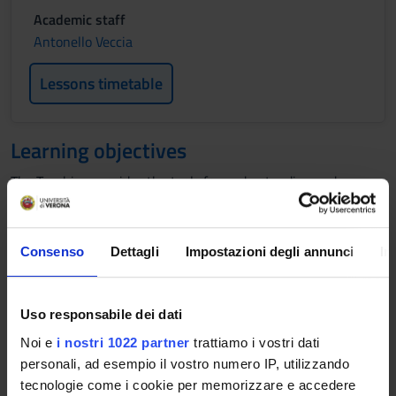
Academic staff
Antonello Veccia
Lessons timetable
Learning objectives
The Teaching provides the tools for understanding and
medical approach to the main neoplastic diseases in the
cancer patient, illustrates the basic elements and quality
controls of Radiotherapy equipment as well as the techniques
Consenso
Dettagli
Impostazioni degli annunci
In
of radiotherapy treatment.
EQUIPMENT AND QUALITY CONTROLS IN RADIOTHERAPY: to
Uso responsabile dei dati
provide the basic elements on equipment and its use in
Noi e
i nostri 1022 partner
trattiamo i vostri dati
Radiotherapy with reference to quality controls and the role
personali, ad esempio il vostro numero IP, utilizzando
and professional development of the Medical Radiology
tecnologie come i cookie per memorizzare e accedere
Technician