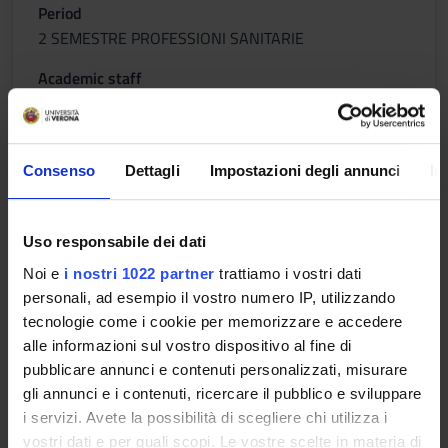
Period
2 SEMESTRE PROFESSIONI SANITARIE
Academic staff
Not yet assigned
Lessons timetable
Consenso
Dettagli
Impostazioni degli annunci
In
Learning objectives
Uso responsabile dei dati
The aim of the course is to understand the responsibilities of
Noi e
i nostri 1022 partner
trattiamo i vostri dati
the Radiographer, respect for ethics and professional ethics,
personali, ad esempio il vostro numero IP, utilizzando
prevention, protection and management of health in the
tecnologie come i cookie per memorizzare e accedere
workplace as well as the main methods of research and
alle informazioni sul vostro dispositivo al fine di
analysis of scientific literature.
pubblicare annunci e contenuti personalizzati, misurare
gli annunci e i contenuti, ricercare il pubblico e sviluppare
DEONTOLOGY AND REGULATION OF PROFESSIONAL
i servizi. Avete la possibilità di scegliere chi utilizza i
EXERCISE: at the end of the course the student must be able
vostri dati e per quali scopi. Le vostre scelte in materia di