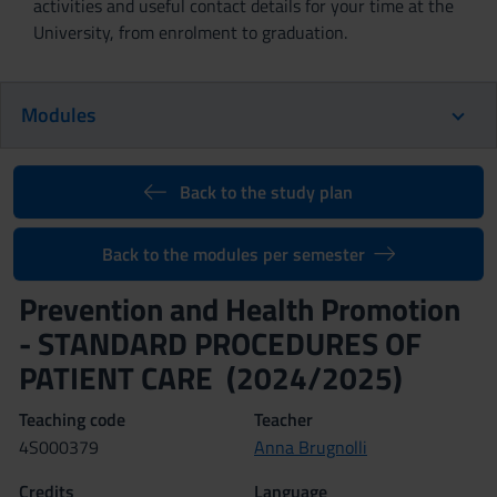
activities and useful contact details for your time at the
University, from enrolment to graduation.
Modules
Back to the study plan
Back to the modules per semester
Prevention and Health Promotion
- STANDARD PROCEDURES OF
PATIENT CARE (2024/2025)
Teaching code
Teacher
4S000379
Anna Brugnolli
Credits
Language