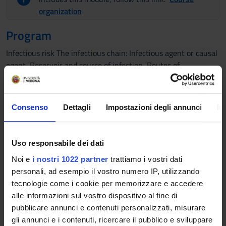
organization
Program
Infectious risk The infectious chain: Infectious agent or causal
agent, Reservoir and source of infection, Routes of
elimination, Modes of transmission and routes of penetration,
Susceptibility of the host Standard prevention measures Hand
hygiene: a crucial action for the prevention of infections
Consenso
Dettagli
Impostazioni degli annunci
In
Barrier systems Hand protection: gloves Eye and face
protection Airway protection Body protection: protective
gown Respiratory hygiene measures - cough "etiquette"
Uso responsabile dei dati
Management of medical waste Sanitization and disinfection of
Noi e
i nostri 1022 partner
trattiamo i vostri dati
surfaces Prevention and control measures based on the mode
personali, ad esempio il vostro numero IP, utilizzando
of transmission Notes on contact measures, droplet
tecnologie come i cookie per memorizzare e accedere
transmission, airborne transmission Movement limitations
alle informazioni sul vostro dispositivo al fine di
and movement deficits: grips, positioning and ergonomic
pubblicare annunci e contenuti personalizzati, misurare
principles
gli annunci e i contenuti, ricercare il pubblico e sviluppare