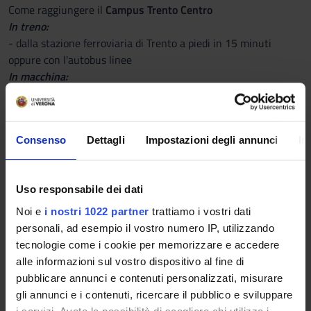
Come raggiungere il
Campus Trento Centro
In treno:
- dalla stazione ferroviaria di Trento a piedi in 15 minuti
oppure con l'autobus linee
In macchina:
- dal parcheggio gratuito Area ex Zuffo (uscite tangenziale
6A-6B) con servizio di bus navetta (linea N) ogni 10/15
minuti, direzione centro città, fermata più vicina “via Rosmini
Consenso
Dettagli
Impostazioni degli annunci
In
- S. Maria Maggiore” oppure “via Sanseverino - Funivia”
- dal parcheggio
gratuito
Area ex Italcementi (Piedicastello,
uscita tangenziale 5) a piedi in 20 minuti
Uso responsabile dei dati
Noi e
i nostri 1022 partner
trattiamo i vostri dati
personali, ad esempio il vostro numero IP, utilizzando
Come raggiungere il
Campus Trento Nord
tecnologie come i cookie per memorizzare e accedere
(su MAPS scrivere NEST Studentato Trento)
alle informazioni sul vostro dispositivo al fine di
pubblicare annunci e contenuti personalizzati, misurare
In treno:
gli annunci e i contenuti, ricercare il pubblico e sviluppare