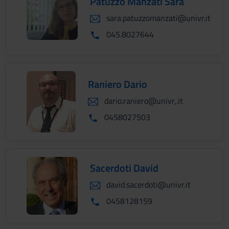
Patuzzo Manzati Sara
sara.patuzzomanzati@univr.it
045.8027644
Raniero Dario
dario.raniero@univr,.it
0458027503
Sacerdoti David
david.sacerdoti@univr.it
0458128159