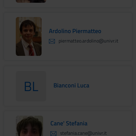
Ardolino Piermatteo
piermatteo.ardolino@univr.it
BL
Bianconi Luca
BianconiLuca
Cane' Stefania
stefania.cane@univr.it