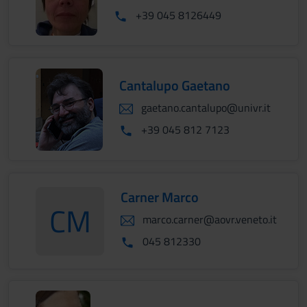
+39 045 8126449
Cantalupo Gaetano
gaetano.cantalupo@univr.it
+39 045 812 7123
Carner Marco
CM
marco.carner@aovr.veneto.it
CarnerMarco
045 812330