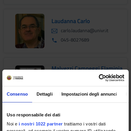
Laudanna Carlo
carlo.laudanna@univr.it
045-8027689
Malvezzi Campeggi Flaminia
flaminia.malvezzicampeggi@univr.it
Consenso
Dettagli
Impostazioni degli annunci
In
Marcon Alessandro
Uso responsabile dei dati
alessandro.marcon@univr.it
Noi e
i nostri 1022 partner
trattiamo i vostri dati
personali, ad esempio il vostro numero IP, utilizzando