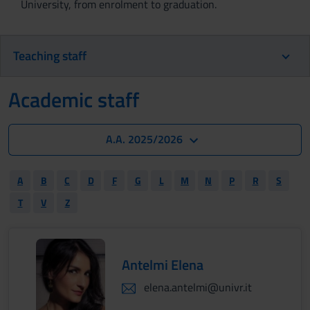
University, from enrolment to graduation.
Teaching staff
Academic staff
A.A. 2025/2026
A
B
C
D
F
G
L
M
N
P
R
S
T
V
Z
Antelmi Elena
elena.antelmi@univr.it