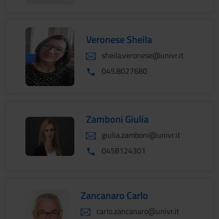
Veronese Sheila
sheila.veronese@univr.it
045.8027680
Zamboni Giulia
giulia.zamboni@univr.it
0458124301
Zancanaro Carlo
carlo.zancanaro@univr.it