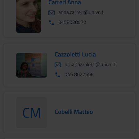
Carreri Anna
anna.carreri@univr.it
0458028672
Cazzoletti Lucia
lucia.cazzoletti@univr.it
045 8027656
CM
Cobelli Matteo
CobelliMatteo