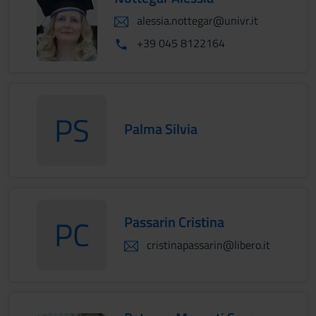
alessia.nottegar@univr.it
+39 045 8122164
PS
Palma Silvia
PalmaSilvia
Passarin Cristina
PC
PassarinCristina
cristinapassarin@libero.it