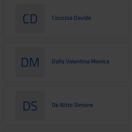
CD
Cocozza Davide
CocozzaDavide
DM
Dalla Valentina Monica
Dalla ValentinaMonica
DS
De Nitto Simone
De NittoSimone