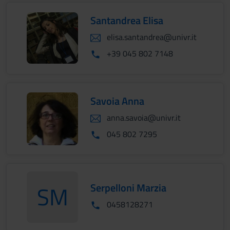
Santandrea Elisa
elisa.santandrea@univr.it
+39 045 802 7148
Savoia Anna
anna.savoia@univr.it
045 802 7295
Serpelloni Marzia
SM
SerpelloniMarzia
0458128271