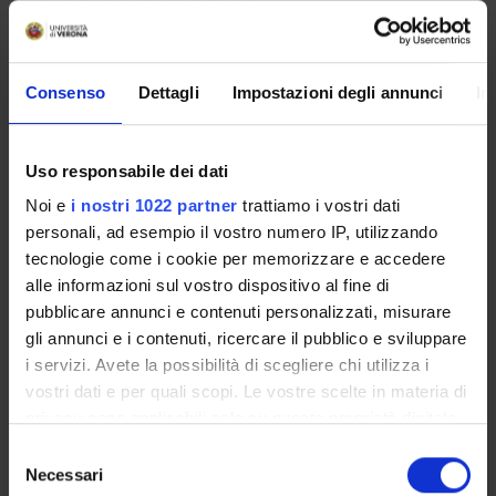
KNOWING AND REMEMBERING
- the equipment used for a complete otoneurological
examination (electronstagmography, videonystagmograph,
otocalorimeter, video Head Impulse Test, static and dynamic
Consenso
Dettagli
Impostazioni degli annunci
In
stabilometry)
BEING ABLE TO RECOGNISE
- the plane, direction, frequency, amplitude and speed of
Uso responsabile dei dati
nystagmus using both videonystagmoscopic and electro or
Noi e
i nostri 1022 partner
trattiamo i vostri dati
videonystagmographic assessment
personali, ad esempio il vostro numero IP, utilizzando
- the main components and characteristics of the VEMPS
tecnologie come i cookie per memorizzare e accedere
study with evaluation of the saccular and utricular channels,
alle informazioni sul vostro dispositivo al fine di
the parameters of the caloric test and VHIT
pubblicare annunci e contenuti personalizzati, misurare
- the stabilometric examination parameters and the different
gli annunci e i contenuti, ricercare il pubblico e sviluppare
graphic and absolute parameters
i servizi. Avete la possibilità di scegliere chi utilizza i
UNDERSTAND AND ACQUIRE KNOWLEDGE OF
vostri dati e per quali scopi. Le vostre scelte in materia di
- the appropriate tools for obtaining a targeted anamnesis
privacy sono applicabili solo su questa proprietà digitale
- subjective and objective diagnostic methods useful for
in cui avete effettuato le vostre scelte. È possibile
S
identifying vestibular and otoneurological problems
modificare o revocare il proprio consenso in qualsiasi
Necessari
e
- an analysis of hearing impairment also in a diagnostic-