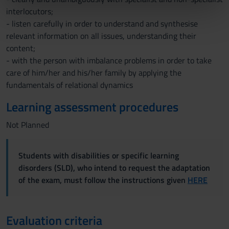
nostri partner che si occupano di analisi dei dati web,
interlocutors;
pubblicità e social media, i quali potrebbero combinarle
- listen carefully in order to understand and synthesise
con altre informazioni che hai fornito loro o che hanno
relevant information on all issues, understanding their
raccolto dal tuo utilizzo dei loro servizi.
content;
- with the person with imbalance problems in order to take
care of him/her and his/her family by applying the
fundamentals of relational dynamics
Learning assessment procedures
Not Planned
Students with disabilities or specific learning
disorders (SLD), who intend to request the adaptation
of the exam, must follow the instructions given
HERE
Evaluation criteria