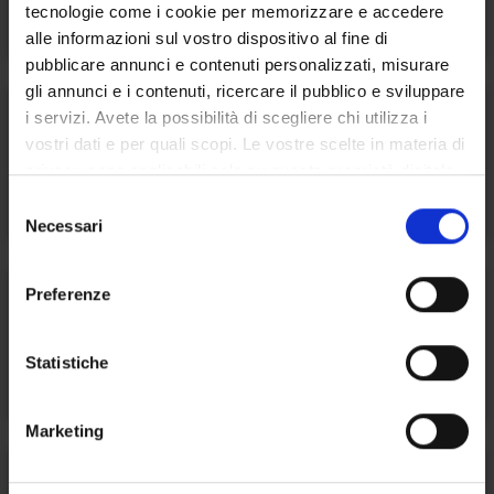
Didattica
tecnologie come i cookie per memorizzare e accedere
alle informazioni sul vostro dispositivo al fine di
pubblicare annunci e contenuti personalizzati, misurare
gli annunci e i contenuti, ricercare il pubblico e sviluppare
i servizi. Avete la possibilità di scegliere chi utilizza i
2 Servizi
vostri dati e per quali scopi. Le vostre scelte in materia di
privacy sono applicabili solo su questa proprietà digitale
ESU Informa
in cui avete effettuato le vostre scelte. È possibile
S
modificare o revocare il proprio consenso in qualsiasi
Necessari
e
momento dalla Dichiarazione sui cookie o facendo clic
l
sull'icona di attivazione della privacy.
e
Preferenze
1 Servizi
z
Con il tuo consenso, vorremmo anche:
i
Inclusione e accessibilità
raccogliere informazioni sulla tua posizione
o
Statistiche
geografica, con un'approssimazione di qualche
n
metro,
e
Marketing
Identificare il tuo dispositivo, scansionandolo
d
attivamente alla ricerca di caratteristiche specifiche
e
8 Servizi
(impronte digitali).