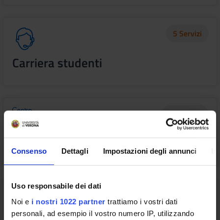
5 Servizi
Carriera studenti
16 Servizi
CLA - Centro Linguistico di Ateneo
Consenso
Dettagli
Impostazioni degli annunci
In
Uso responsabile dei dati
2 Servizi
Noi e
i nostri 1022 partner
trattiamo i vostri dati
personali, ad esempio il vostro numero IP, utilizzando