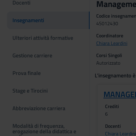
Management
Docenti
Codice insegname
Insegnamenti
4S012430
Coordinatore
Ulteriori attività formative
Chiara Leardini
Gestione carriere
Corsi Singoli
Autorizzato
Prova finale
L'insegnamento è
Stage e Tirocini
MANAGE
Crediti
Abbreviazione carriera
6
Modalità di frequenza,
Docenti
erogazione della didattica e
Chiara Leardin