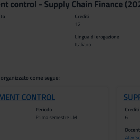
 control - Supply Chain Finance (2
nto
Crediti
12
Lingua di erogazione
Italiano
 organizzato come segue:
MENT CONTROL
SUP
Periodo
Crediti
Primo semestre LM
6
Docent
i
Alex Sc