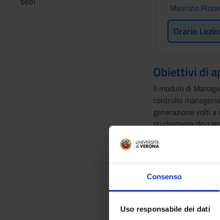
sedi
Maurizio Pizza
Orario Lezio
Obiettivi di
Il modulo di Managem
controllo managerial
generazione volti a 
studentesse dovranno
del sistema di contr
operativi.
Il modulo di Supply 
Consenso
politiche finanziari
strumenti finanziari
specifiche d’impresa
Uso responsabile dei dati
opera.