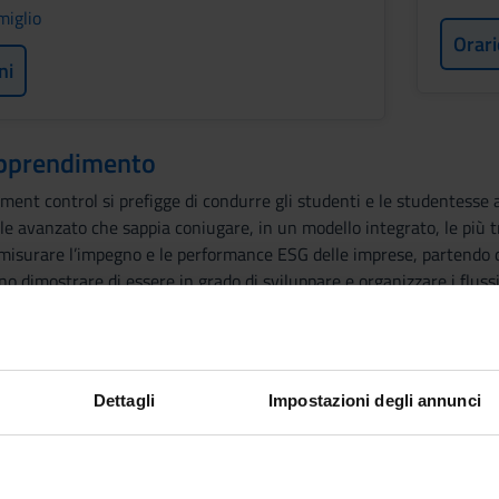
miglio
Orari
ni
 apprendimento
ent control si prefigge di condurre gli studenti e le studentesse a
e avanzato che sappia coniugare, in un modello integrato, le più t
misurare l’impegno e le performance ESG delle imprese, partendo dai
 dimostrare di essere in grado di sviluppare e organizzare i fluss
ollo manageriale in una prospettiva integrata di sostenibilità, anch
Chain Finance ha l’obiettivo di consentire agli studenti e alle stud
Dettagli
Impostazioni degli annunci
e d’impresa in termini di mix di composizioni dei passivi e soluzion
 per la gestione dei rischi finanziari d’impresa. I tradizionali mode
 e in una prospettiva più integrata saranno ricondotti al funzionam