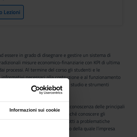
o Lezioni
d essere in grado di disegnare e gestire un sistema di
radizionali misure economico-finanziarie con KPI di ultima
 processi. Al termine del corso gli studenti e le
i informativi necessari alla costruzione e al funzionamento
e attraverso la discussione di casi studio e strumenti
entesse di dotarsi di una adeguata conoscenza delle principali
Informazioni sui cookie
i contrattuali di finanziamento, nonché conoscere gli
lli di finanza aziendale sono ricondotti a problematiche
ento della supply chain all’interno della quale l’impresa