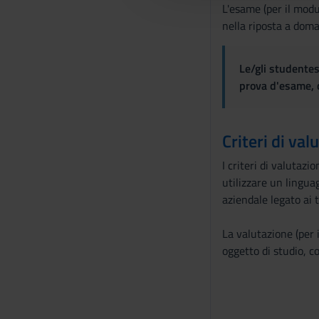
l
L'esame (per il modu
c
nella riposta a doma
o
n
Le/gli studentes
s
prova d'esame, d
e
n
s
Criteri di val
o
I criteri di valutazi
utilizzare un lingua
aziendale legato ai 
La valutazione (per 
oggetto di studio, co