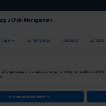
Supply Chain Management
riversi
Come fare per
Bacheca
Contatti
current
current
current
ti l'organizzazione pratica del corso, lo svolgimento delle attività 
e.
Ritorna al piano didattico