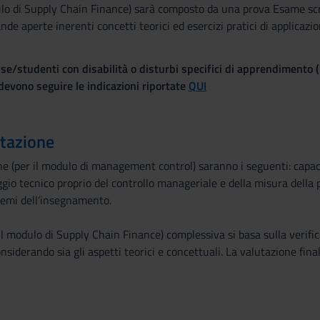
lo di Supply Chain Finance) sarà composto da una prova Esame scrit
nde aperte inerenti concetti teorici ed esercizi pratici di applicazi
se/studenti con disabilità o disturbi specifici di apprendimento 
evono seguire le indicazioni riportate
QUI
utazione
one (per il modulo di management control) saranno i seguenti: capacità
ggio tecnico proprio del controllo manageriale e della misura della 
temi dell’insegnamento.
il modulo di Supply Chain Finance) complessiva si basa sulla verif
nsiderando sia gli aspetti teorici e concettuali. La valutazione fina