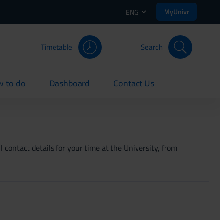
MyUnivr
ENG
Timetable
Search
 to do
Dashboard
Contact Us
rent
current
current
 contact details for your time at the University, from