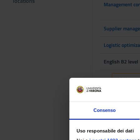
locations
Management cont
Supplier manag
Logistic optimiza
English B2 level
2° Year It
MODULES
Digital supply ch
Consenso
Global economic
Uso responsabile dei dati