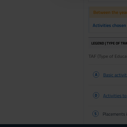
c
Between the year
o
n
Activities chosen
s
e
n
LEGEND | TYPE OF TRA
s
o
TAF (Type of Educati
A
Basic activit
D
Activities t
S
Placements i