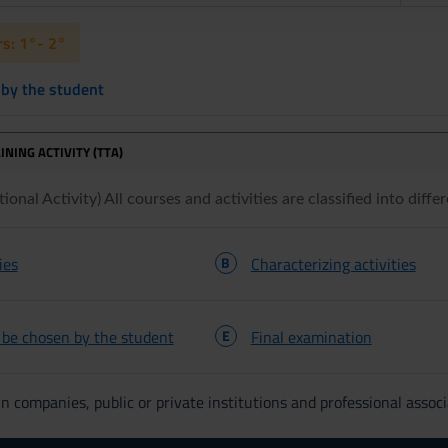
s: 1°- 2°
 by the student
INING ACTIVITY (TTA)
onal Activity) All courses and activities are classified into differ
ies
B
Characterizing activities
o be chosen by the student
E
Final examination
n companies, public or private institutions and professional associ