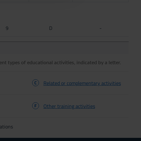
9
D
-
ent types of educational activities, indicated by a letter.
C
Related or complementary activities
F
Other training activities
ations