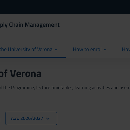
pply Chain Management
the University of Verona
How to enrol
How
cur
 of Verona
 the Programme, lecture timetables, learning activities and useful
n
A.A. 2026/2027