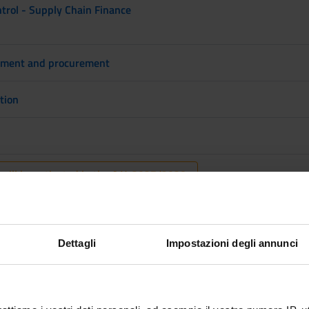
rol - Supply Chain Finance
ement and procurement
tion
 will be activated in the A.Y. 2027/2028
ain
Dettagli
Impostazioni degli annunci
s trends