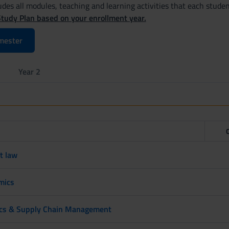
des all modules, teaching and learning activities that each studen
Study Plan based on your enrollment year.
mester
Year 2
t law
mics
ics & Supply Chain Management