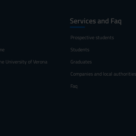
Services and Faq
Prospective students
me
Students
he University of Verona
Graduates
Companies and local authoritie
Faq