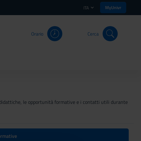
MyUnivr
ITA
Orario
Cerca
didattiche, le opportunità formative e i contatti utili durante
formative