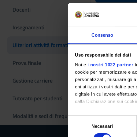
Opere in m
Docenti
Madonna co
Insegnamenti
Codice insegname
Consenso
4S014000
Ulteriori attività formative
L'insegnamento è m
Uso responsabile dei dati
Bambino, angelo e s
Prova finale
Noi e
i nostri 1022 partner
t
cookie per memorizzare e acce
Gestione carriere
personalizzati, misurare gli an
chi utilizza i vostri dati e pe
digitale in cui avete effettua
Tutorato per studenti
dalla Dichiarazione sui cookie
Modalità e sedi di frequenza
Con il tuo consenso, vorrem
S
raccogliere informazi
Necessari
e
Identificare il tuo di
l