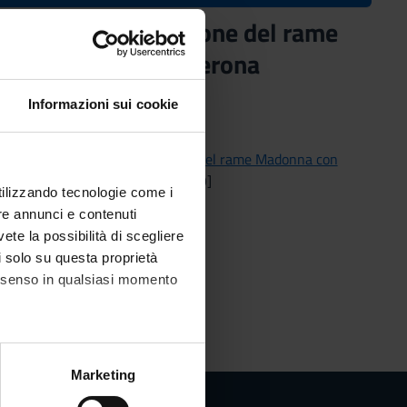
uzione e esposisizione del rame
i Fondazione Cariverona
Informazioni sui cookie
ma. Restituzione e esposisizione del rame Madonna con
trale in Storia delle Arti [LM-89]
utilizzando tecnologie come i
re annunci e contenuti
vete la possibilità di scegliere
li solo su questa proprietà
consenso in qualsiasi momento
alche metro,
Marketing
e specifiche (impronte