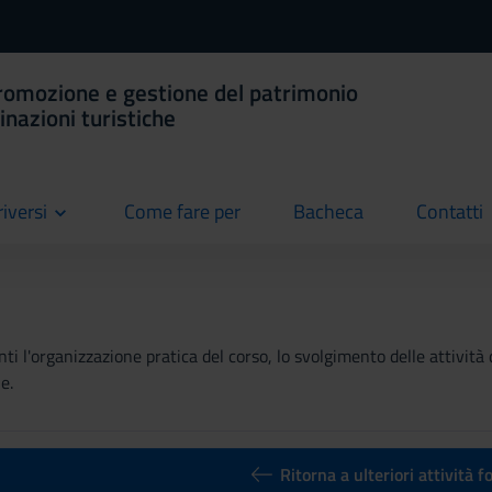
romozione e gestione del patrimonio
tinazioni turistiche
riversi
Come fare per
Bacheca
Contatti
current
current
current
ti l'organizzazione pratica del corso, lo svolgimento delle attività 
e.
Ritorna a ulteriori attività 