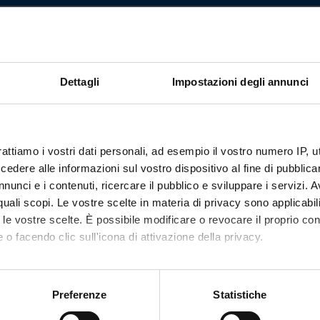
ostra. L'Orbetto prima di Roma. Restit
n Bambino, angelo e santi veronesi d
nto
Crediti
Dettagli
Impostazioni degli annunci
3
utuato dall'insegnamento
Opere in mostra. L'Orbetto prima di Ro
anti veronesi di Fondazione Cariverona
(2024/2025) - Laurea magis
rattiamo i vostri dati personali, ad esempio il vostro numero IP, 
dere alle informazioni sul vostro dispositivo al fine di pubblica
nunci e i contenuti, ricercare il pubblico e sviluppare i servizi. A
r quali scopi. Le vostre scelte in materia di privacy sono applicabi
to le vostre scelte. È possibile modificare o revocare il proprio 
 o facendo clic sull'icona di attivazione della privacy.
mo anche:
oni sulla tua posizione geografica, con un'approssimazione di qu
Preferenze
Statistiche
spositivo, scansionandolo attivamente alla ricerca di caratteristich