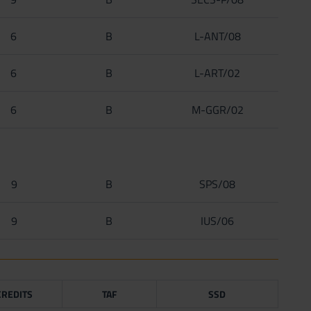
6
B
L-ANT/08
6
B
L-ART/02
6
B
M-GGR/02
9
B
SPS/08
9
B
IUS/06
CREDITS
TAF
SSD