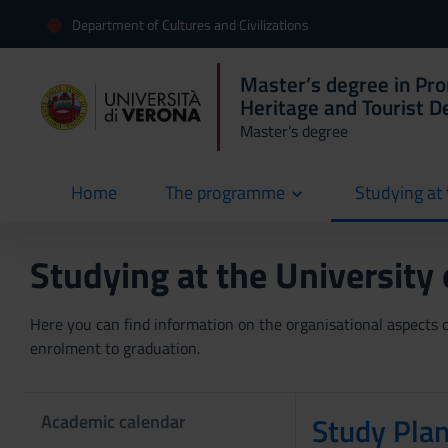
Department of Cultures and Civilizations
Master’s degree in Pr
Heritage and Tourist D
Master’s degree
Home
The programme
Studying at 
current
Studying at the University
Here you can find information on the organisational aspects of
enrolment to graduation.
Academic calendar
Study Pla