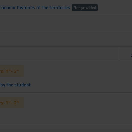
conomic histories of the territories
Not provided
s: 1°- 2°
 by the student
s: 1°- 2°