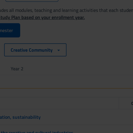
des all modules, teaching and learning activities that each studen
Study Plan based on your enrollment year.
mester
Creative Community
Year 2
tion, sustainability
he creative and cultural industries