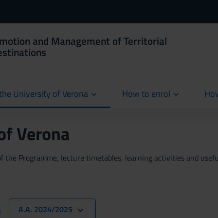
omotion and Management of Territorial
estinations
the University of Verona
How to enrol
How
cur
 of Verona
 the Programme, lecture timetables, learning activities and useful
n
A.A. 2024/2025