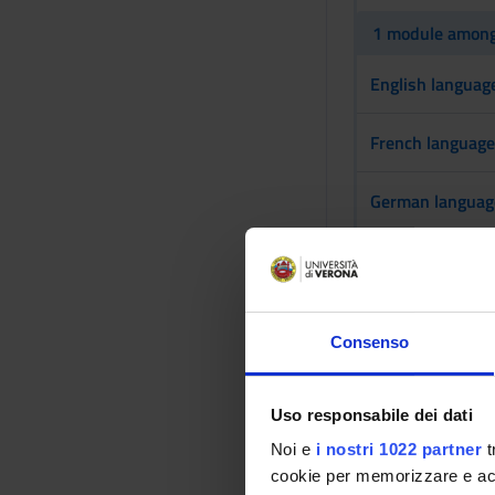
1 module among
English language
French language 
German language 
Spanish language
2 modules amon
Consenso
Landscape ethic
Uso responsabile dei dati
Philosophies of
Noi e
i nostri 1022 partner
t
cookie per memorizzare e acce
Philosophy of C