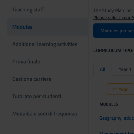
Teaching staff
The Study Plan inclu
Please select your 
Modules
Modules per se
Additional learning activities
CURRICULUM TIPO:
Prova finale
All
Year 1
Gestione carriere
1° Year
Tutorato per studenti
MODULES
Modalità e sedi di frequenza
Geography, educa
Management for t