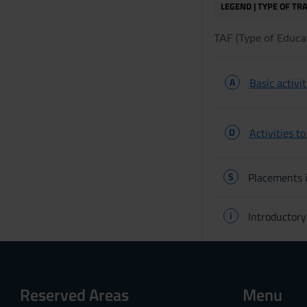
LEGEND | TYPE OF TRA
TAF (Type of Educati
A
Basic activit
D
Activities t
S
Placements i
i
Introductory
Reserved Areas
Menu