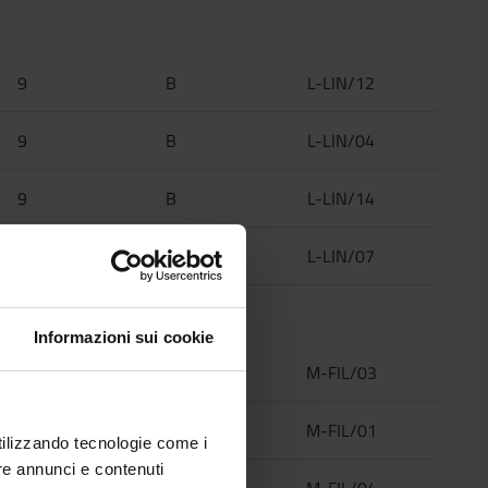
9
B
L-LIN/12
9
B
L-LIN/04
9
B
L-LIN/14
9
B
L-LIN/07
Informazioni sui cookie
6
C
M-FIL/03
6
C
M-FIL/01
utilizzando tecnologie come i
re annunci e contenuti
6
C
M-FIL/04