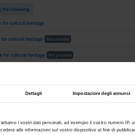
 the following
 for cultural heritage
for cultural heritage
Not provided
for cultural heritage
Not provided
 for cultural heritage
g the following
Dettagli
Impostazioni degli annunci
s
Not provided
 Urban Cultures
rattiamo i vostri dati personali, ad esempio il vostro numero IP, 
dere alle informazioni sul vostro dispositivo al fine di pubblica
ontemporary Art and Languages