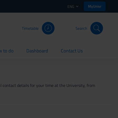
MyUnivr
ENG
Timetable
Search
 to do
Dashboard
Contact Us
rent
current
current
 contact details for your time at the University, from