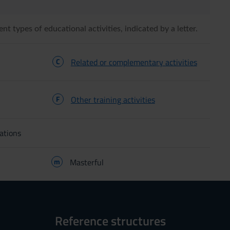
ent types of educational activities, indicated by a letter.
C
Related or complementary activities
F
Other training activities
ations
m
Masterful
Reference structures