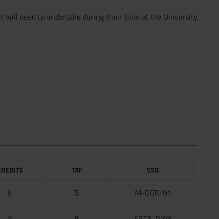
t will need to undertake during their time at the University.
CREDITS
TAF
SSD
6
B
M-GGR/01
9
B
SECS-P/08