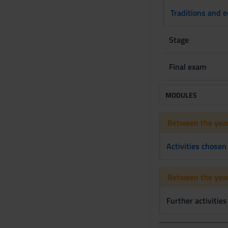
o
Traditions and e
n
s
e
Stage
n
s
Final exam
o
MODULES
Between the year
Activities chosen
Between the year
Further activities