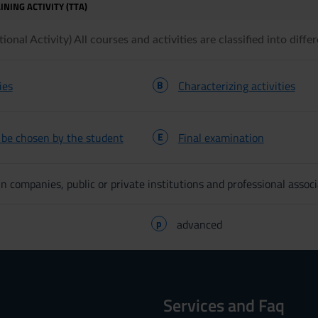
INING ACTIVITY (TTA)
onal Activity) All courses and activities are classified into differ
ies
B
Characterizing activities
o be chosen by the student
E
Final examination
n companies, public or private institutions and professional associ
p
advanced
Services and Faq