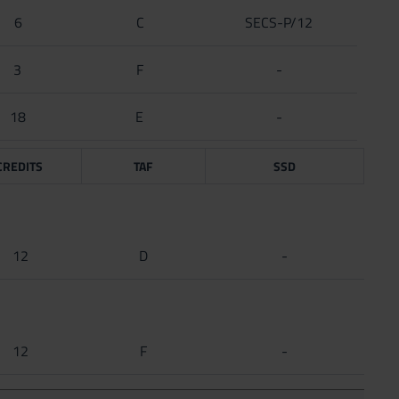
6
C
SECS-P/12
3
F
-
18
E
-
CREDITS
TAF
SSD
12
D
-
12
F
-