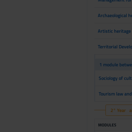
Archaeological h
Artistic heritag
Territorial Deve
1 module betwee
Sociology of cu
Tourism law and
2° Year ac
MODULES