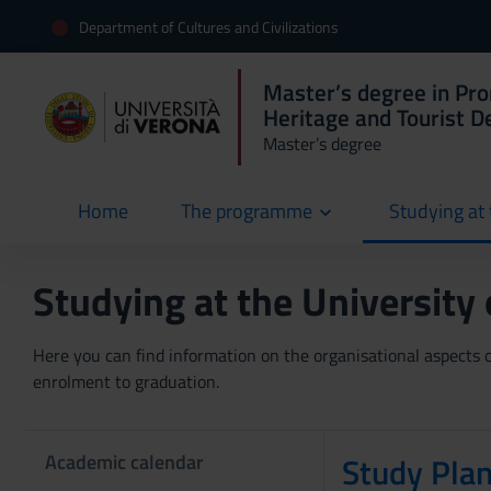
Department of Cultures and Civilizations
Master’s degree in Pr
Heritage and Tourist D
Master’s degree
Home
The programme
Studying at 
current
Studying at the University
Here you can find information on the organisational aspects of
enrolment to graduation.
Academic calendar
Study Pla