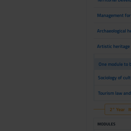
Management for t
Archaeological h
Artistic heritag
One module to b
Sociology of cu
Tourism law and
2° Year It
MODULES