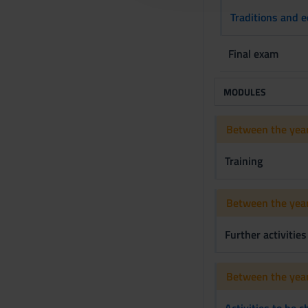
c
Traditions and e
o
n
Final exam
s
e
n
MODULES
s
o
Between the year
Training
Between the year
Further activities
Between the year
Activities to be 