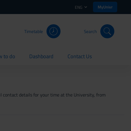
MyUnivr
ENG
Timetable
Search
 to do
Dashboard
Contact Us
rent
current
current
 contact details for your time at the University, from