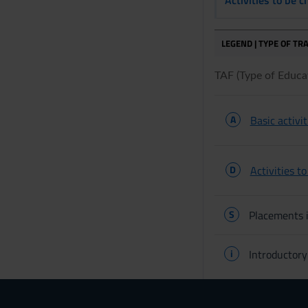
LEGEND | TYPE OF TRA
TAF (Type of Educati
A
Basic activit
D
Activities t
S
Placements i
i
Introductory