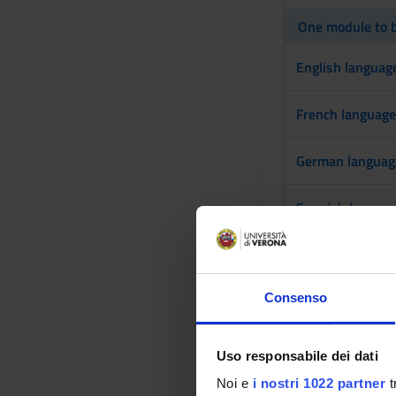
One module to b
English language
French language 
German language 
Spanish language
Two modules to 
Consenso
Landscape ethic
Philosophies of
Uso responsabile dei dati
Noi e
i nostri 1022 partner
t
Philosophy of C