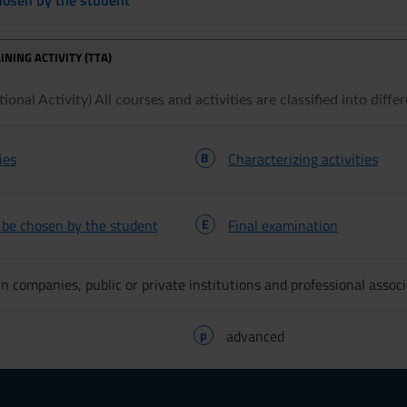
INING ACTIVITY (TTA)
onal Activity) All courses and activities are classified into differ
ies
B
Characterizing activities
o be chosen by the student
E
Final examination
n companies, public or private institutions and professional associ
p
advanced