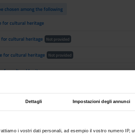
e chosen among the following
 for cultural heritage
for cultural heritage
Not provided
for cultural heritage
Not provided
 for cultural heritage
be chosen among the following
Dettagli
Impostazioni degli annunci
s
Not provided
 Urban Cultures
rattiamo i vostri dati personali, ad esempio il vostro numero IP, 
ontemporary Art and Languages