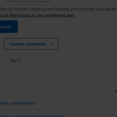
des all modules, teaching and learning activities that each studen
Study Plan based on your enrollment year.
mester
Creative community
Year 2
tion, sustainability
lopment and New Tourism typologies