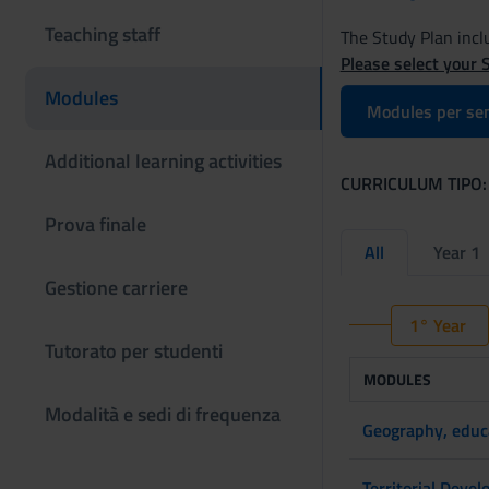
Teaching staff
The Study Plan inclu
Please select your 
Modules
Modules per se
Additional learning activities
CURRICULUM TIPO:
Prova finale
All
Year 1
Gestione carriere
1° Year
Tutorato per studenti
MODULES
Modalità e sedi di frequenza
Geography, educa
Territorial Deve