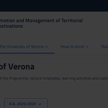
omotion and Management of Territorial
estinations
the University of Verona
How to enrol
How
cur
 of Verona
 the Programme, lecture timetables, learning activities and useful
n
A.A. 2025/2026