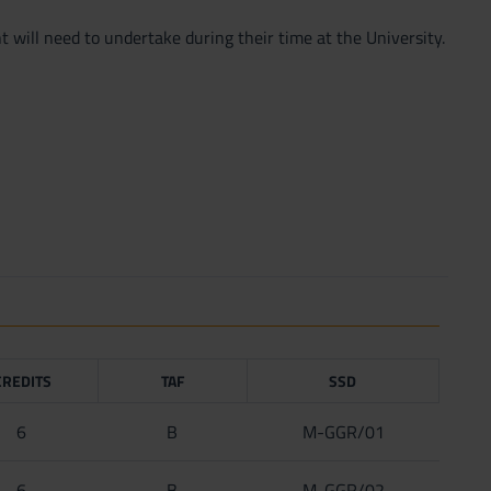
t will need to undertake during their time at the University.
CREDITS
TAF
SSD
6
B
M-GGR/01
6
B
M-GGR/02