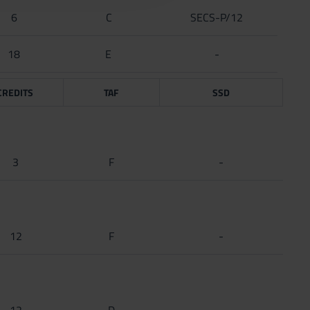
6
C
SECS-P/12
18
E
-
CREDITS
TAF
SSD
3
F
-
12
F
-
12
D
-