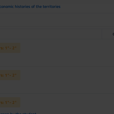
conomic histories of the territories
s: 1°- 2°
s: 1°- 2°
s: 1°- 2°
chosen by the student