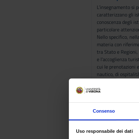
L’insegnamento si pr
caratterizzano gli is
conoscenza degli isti
particolare attenzion
Nello specifico, nell
materia con riferim
tra Stato e Regioni,
e l’accoglienza turis
cui le prenotazioni e
nautico, di ospitalit
dei diritti del turis
turistiche ed i metod
Programma
Consenso
- Il turismo nella C
- Fonti normative
- Promozione, infor
Uso responsabile dei dati
- Le infrastrutture d