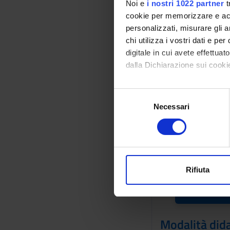
Noi e
i nostri 1022 partner
t
- Le strutture ricett
cookie per memorizzare e acce
- Agenzie di viaggio
personalizzati, misurare gli an
- Le professioni turi
chi utilizza i vostri dati e pe
- Agriturismo e tur
digitale in cui avete effettua
- La prenotazione
dalla Dichiarazione sui cookie
- Contratti della nav
- I contratti di ospi
Con il tuo consenso, vorrem
- Le locazioni turist
S
- I contratti del tu
raccogliere informazi
Necessari
e
- Multiproprietà e 
Identificare il tuo di
l
- Il contratto di lav
digitali).
e
- La tutela dei dirit
Approfondisci come vengono el
z
modificare o ritirare il tuo 
i
Bibliografia
o
Rifiuta
Utilizziamo i cookie per perso
n
Vai alla bibl
nostro traffico. Condividiamo 
e
di analisi dei dati web, pubbl
d
che hanno raccolto dal tuo uti
e
Modalità did
l