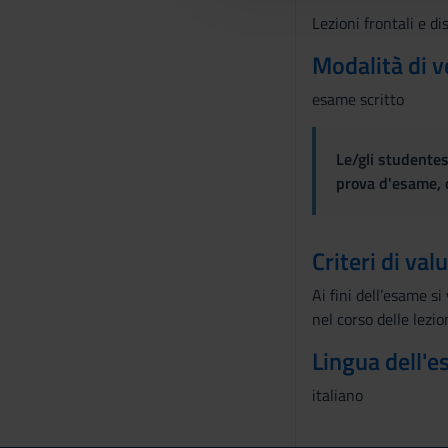
Lezioni frontali e di
c
o
Modalità di v
n
esame scritto
s
e
n
Le/gli studentes
s
prova d'esame, d
o
Criteri di val
Ai fini dell’esame s
nel corso delle lezion
Lingua dell'
italiano