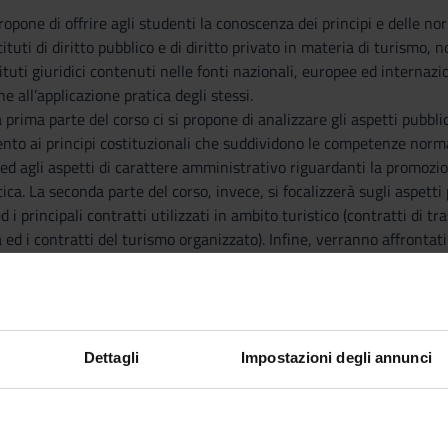
opone di offrire agli studenti la conoscenza dei principi e delle n
tituti di diritto pubblico e di diritto privato in materia di turismo, 
tuti giuridici contenuti nelle fonti nazionali, europee ed internazi
e all’applicazione pratica degli stessi.
a prima parte del corso ci si propone di analizzare gli aspetti pubblic
ento ai principi costituzionali che suddividono le competenze norm
 ed agli aspetti di carattere amministrativo riguardanti la promozi
tica. La seconda parte del corso, invece, si focalizzerà sugli aspetti p
d i principali contratti utilizzati in ambito turistico (contratti di tr
à ed i contratti del turismo organizzato). Infine, verranno affrontati
ta, della responsabilità dei diversi soggetti coinvolti nell’organizzazi
i di risoluzione alternative delle controversie.
Dettagli
Impostazioni degli annunci
ostituzione
mazione e accoglienza turistica
ei trasporti ed il demanio marittimo a finalità turistico-ricreativa