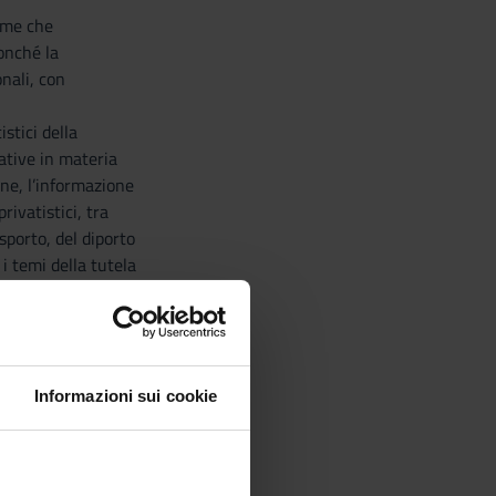
orme che
nonché la
onali, con
istici della
ative in materia
one, l’informazione
rivatistici, tra
asporto, del diporto
 i temi della tutela
one delle attività
Informazioni sui cookie