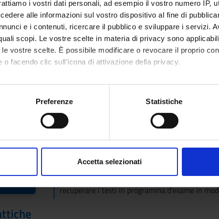
rattiamo i vostri dati personali, ad esempio il vostro numero IP, 
ive
dere alle informazioni sul vostro dispositivo al fine di pubblica
 e turismo
nunci e i contenuti, ricercare il pubblico e sviluppare i servizi. A
stiche
r quali scopi. Le vostre scelte in materia di privacy sono applicabi
ismo termale
to le vostre scelte. È possibile modificare o revocare il proprio 
 o facendo clic sull'icona di attivazione della privacy.
igazione e dei trasporti (il trasporto e i contratti del diporto nautic
talità (contratto di albergo e deposito in albergo)
mo anche:
iche
rismo organizzato
oni sulla tua posizione geografica, con un'approssimazione di qu
Preferenze
Statistiche
Condhotel
spositivo, scansionandolo attivamente alla ricerca di caratteristich
oro in materia turistica
ti del turista: metodi di risoluzione alternativa delle controversie
aborati i tuoi dati personali e imposta le tue preferenze nella
s
consenso in qualsiasi momento dalla Dichiarazione sui cookie.
Accetta selezionati
nalizzare contenuti ed annunci, per fornire funzionalità dei socia
Visualizza la bibliografia con Leganto, strument
iografia
inoltre informazioni sul modo in cui utilizzi il nostro sito con i n
recuperare i testi in programma d'esame in mod
icità e social media, i quali potrebbero combinarle con altre inform
lizzo dei loro servizi.
attiche