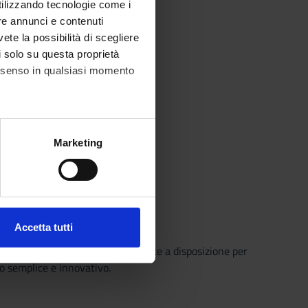
utilizzando tecnologie come i
re annunci e contenuti
vete la possibilità di scegliere
li solo su questa proprietà
consenso in qualsiasi momento
o)
alche metro,
Marketing
e specifiche (impronte
ezione dettagli
. Puoi
Accetta tutti
l media e per analizzare il
o che il Sistema Bibliotecario mette a disposizione per
ostri partner che si occupano
o semplice e innovativo.
azioni che hai fornito loro o