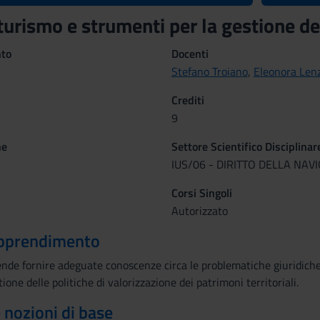
 turismo e strumenti per la gestione d
nto
Docenti
Stefano Troiano
,
Eleonora Lenz
Crediti
9
ne
Settore Scientifico Disciplinar
IUS/06 - DIRITTO DELLA NAV
Corsi Singoli
Autorizzato
 apprendimento
de fornire adeguate conoscenze circa le problematiche giuridiche 
tione delle politiche di valorizzazione dei patrimoni territoriali.
e nozioni di base