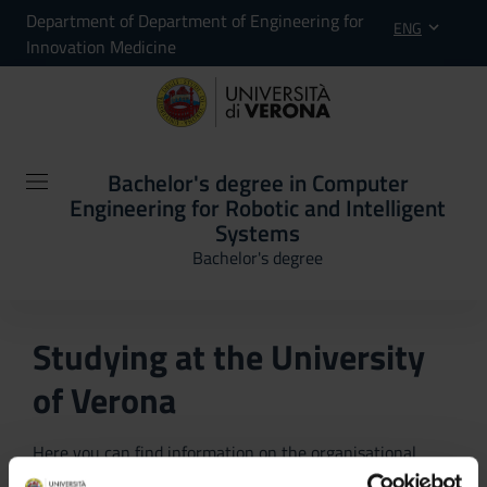
Department of Department of Engineering for
ENG
Innovation Medicine
Bachelor's degree in Computer
Engineering for Robotic and Intelligent
Systems
Bachelor's degree
Studying at the University
of Verona
Here you can find information on the organisational
aspects of the Programme, lecture timetables, learning