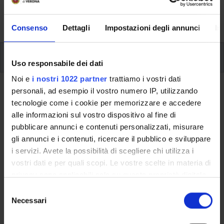
activities and useful contact details for your time at the
University, from enrolment to graduation.
Consenso
Dettagli
Impostazioni degli annunci
In
Scholarships for female students of S.T.E.M. courses.
Uso responsabile dei dati
Noi e
i nostri 1022 partner
trattiamo i vostri dati
Scholarships for female students
personali, ad esempio il vostro numero IP, utilizzando
of S.T.E.M. courses.
tecnologie come i cookie per memorizzare e accedere
alle informazioni sul vostro dispositivo al fine di
Female students full-time enrolled with S.T.E.M. (Science,
pubblicare annunci e contenuti personalizzati, misurare
Technology, Engineering e Mathematics) degree programs
gli annunci e i contenuti, ricercare il pubblico e sviluppare
may have access to
scholarships
.
i servizi. Avete la possibilità di scegliere chi utilizza i
vostri dati e per quali scopi. Le vostre scelte in materia di
For further information please refer to the call for
privacy sono applicabili solo su questa proprietà digitale
scholarships
Bando per l’assegnazione della borsa per il
in cui avete effettuato le vostre scelte. È possibile
S
diritto allo studio universitario anno accademico
modificare o revocare il proprio consenso in qualsiasi
Necessari
e
2024/2025
- art. 6-bis
momento dalla Dichiarazione sui cookie o facendo clic
l
sull'icona di attivazione della privacy.