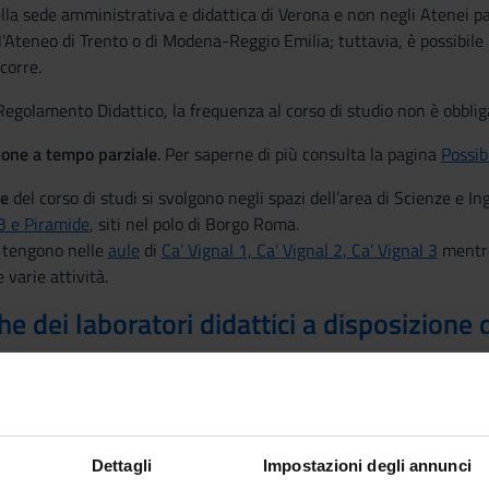
la sede amministrativa e didattica di Verona e non negli Atenei pa
l'Ateneo di Trento o di Modena-Reggio Emilia; tuttavia, è possibile 
corre.
egolamento Didattico, la frequenza al corso di studio non è obblig
zione a tempo parziale
. Per saperne di più consulta la pagina
Possibi
he
del corso di studi si svolgono negli spazi dell’area di Scienze e I
 3 e Piramide
, siti nel polo di Borgo Roma.
 tengono nelle
aule
di
Ca’ Vignal 1, Ca’ Vignal 2, Ca’ Vignal 3
mentr
e varie attività.
he dei laboratori didattici a disposizione 
fa
posti in 13 file di tavoli
 docente collegato a un videoproiettore 8K Ultra Alta Definizione p
razione PC: Intel Core i3-7100, 8GB RAM, 250GB SSD, monitor 24
PC sono accessibili da persone in sedia a rotelle
Dettagli
Impostazioni degli annunci