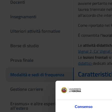
Docenti
avviene pertanto nel
laurea triennale nel
all'accordo che inter
Insegnamenti
Come riportato nel R
Ulteriori attività formative
È consentita l
'iscri
Borse di studio
Le
attività didattic
Vignal 2, Ca’ Vignal
Le
lezioni frontali
si
Prova finale
didattici
dedicati all
Caratteristic
Modalità e sedi di frequenza
Laboratorio Al
Gestione carriere
50 PC dis
1 PC per
Configu
Erasmus+ e altre esperienze
Tutti i 
Consenso
all’estero