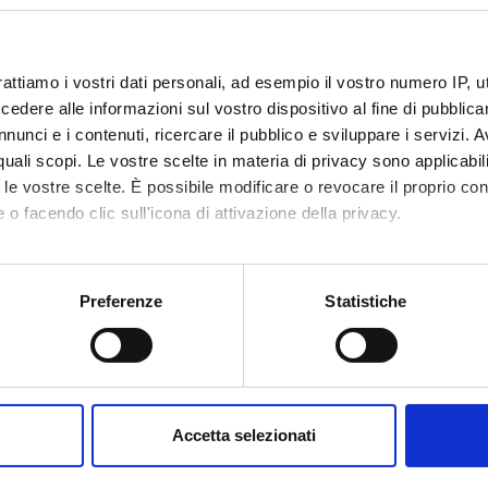
elta
n 15 file di tavoli
 docente collegato a due videoproiettori 4K per le esercitazioni
razione PC: Intel Core i3-7100, 8GB RAM, 250GB SSD, monitor 24
rattiamo i vostri dati personali, ad esempio il vostro numero IP, 
su un tavolo ad altezza variabile per garantire un accesso semplifi
dere alle informazioni sul vostro dispositivo al fine di pubblica
amma (Cyberfisico)
nunci e i contenuti, ricercare il pubblico e sviluppare i servizi. A
3 file di tavoli
r quali scopi. Le vostre scelte in materia di privacy sono applicabi
 docente con videoproiettore 4K
to le vostre scelte. È possibile modificare o revocare il proprio 
razione PC: Intel Core i7-13700, 16GB RAM, 512GB SSD, monitor 
 o facendo clic sull'icona di attivazione della privacy.
irtualLab
ile via web:
https://virtualab.univr.it
mo anche:
 PC dei laboratori Alfa/Delta/Gamma
oni sulla tua posizione geografica, con un'approssimazione di qu
Preferenze
Statistiche
dalla rete universitaria o tramite VPN dall'esterno
spositivo, scansionandolo attivamente alla ricerca di caratteristich
 agli studenti di lavorare da remoto (es. biblioteca, casa) con le st
aborati i tuoi dati personali e imposta le tue preferenze nella
s
uni:
consenso in qualsiasi momento dalla Dichiarazione sui cookie.
no la stessa suite di programmi usati negli insegnamenti di laborat
Accetta selezionati
ha uno spazio disco personale di 15 GB, accessibile da qualsiasi P
nalizzare contenuti ed annunci, per fornire funzionalità dei socia
uindi possono usare qualsiasi PC in qualsiasi laboratorio senza lim
inoltre informazioni sul modo in cui utilizzi il nostro sito con i n