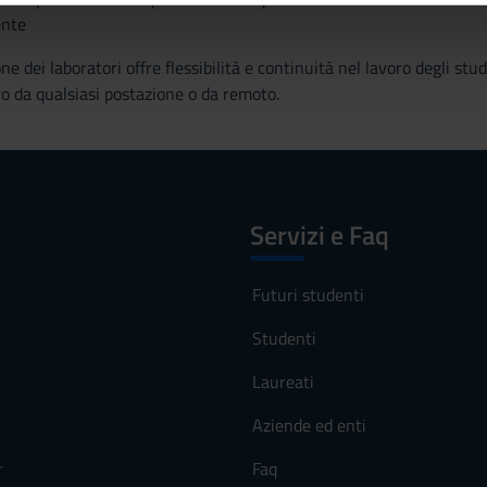
nte
icità e social media, i quali potrebbero combinarle con altre inform
lizzo dei loro servizi.
e dei laboratori offre flessibilità e continuità nel lavoro degli st
ro da qualsiasi postazione o da remoto.
Servizi e Faq
Futuri studenti
Studenti
Laureati
Aziende ed enti
r
Faq