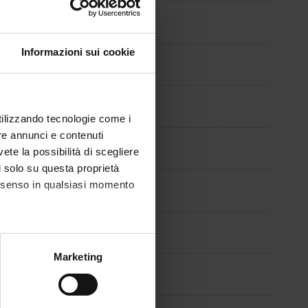
s
Informazioni sui cookie
lfini
i
utilizzando tecnologie come i
re annunci e contenuti
erari
vete la possibilità di scegliere
li solo su questa proprietà
to
consenso in qualsiasi momento
ieve Germaine Vandelle
alche metro,
Marketing
i
e specifiche (impronte
ezione dettagli
. Puoi