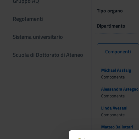
Gruppo AQ
Tipo organo
Regolamenti
Dipartimento
Sistema universitario
Componenti
Scuola di Dottorato di Ateneo
Michael Assfalg
Componente
Alessandra Astegno
Componente
Linda Avesani
Componente
Matteo Ballottari
Componente