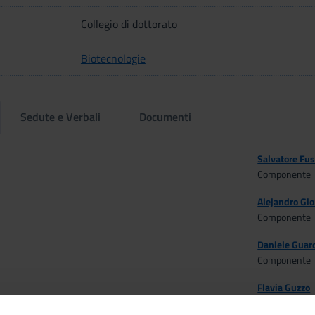
Collegio di dottorato
Biotecnologie
Sedute e Verbali
Documenti
Salvatore Fu
Componente
Alejandro Gio
Componente
Daniele Guar
Componente
Flavia Guzzo
Coordinatore d