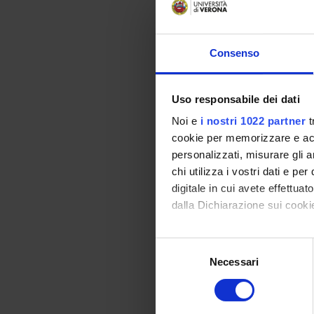
Roberto Bassi
Componente
Consenso
Federico Battista
Componente
Uso responsabile dei dati
Diana Bellin
Componente
Noi e
i nostri 1022 partner
t
cookie per memorizzare e acce
David Bolzonella
personalizzati, misurare gli an
Componente
chi utilizza i vostri dati e pe
Stefano Capaldi
digitale in cui avete effettua
Componente
dalla Dichiarazione sui cookie
Stefano Cazzaniga
Con il tuo consenso, vorrem
Componente
S
raccogliere informazi
Necessari
e
Daniela Cecconi
Identificare il tuo di
l
Coordinatore Vicario
digitali).
e
Approfondisci come vengono el
z