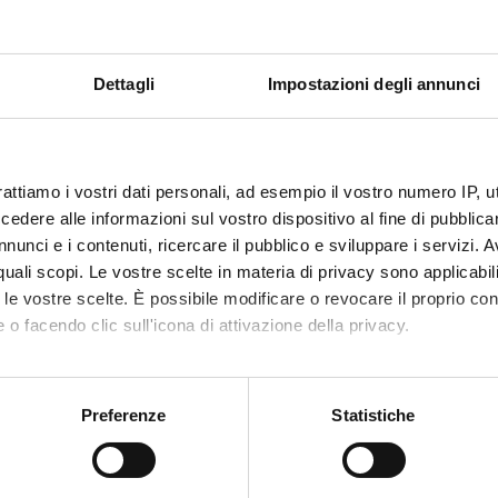
Silvia Lampi
Componente
Dettagli
Impostazioni degli annunci
Tiziana Pando
Componente
Mario Pezzott
Componente
rattiamo i vostri dati personali, ad esempio il vostro numero IP, 
dere alle informazioni sul vostro dispositivo al fine di pubblica
Annalisa Polv
nunci e i contenuti, ricercare il pubblico e sviluppare i servizi. A
Componente
r quali scopi. Le vostre scelte in materia di privacy sono applicabi
Marzia Rossa
to le vostre scelte. È possibile modificare o revocare il proprio 
Componente
 o facendo clic sull'icona di attivazione della privacy.
Elodie Genev
mo anche:
Componente
oni sulla tua posizione geografica, con un'approssimazione di qu
Preferenze
Statistiche
Andrea Vettor
spositivo, scansionandolo attivamente alla ricerca di caratteristich
Componente
aborati i tuoi dati personali e imposta le tue preferenze nella
s