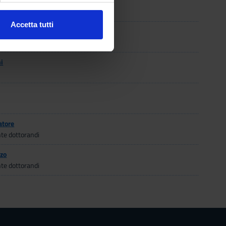
Accetta tutti
one
l media e per analizzare il
ostri partner che si occupano
azioni che hai fornito loro o
i
atore
te dottorandi
zo
te dottorandi