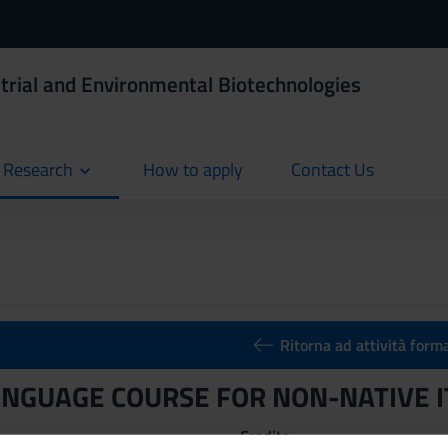
strial and Environmental Biotechnologies
d Research
How to apply
Contact Us
current
current
Ritorna ad attività form
ANGUAGE COURSE FOR NON-NATIVE I
Credits