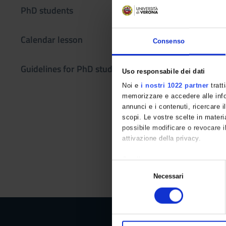
Not yet assigned
PhD students
Language
Calendar lesson
Italian
Consenso
Location
Guidelines for PhD students
VERONA
Uso responsabile dei dati
Noi e
i nostri 1022 partner
tratt
Didactic met
memorizzare e accedere alle infor
annunci e i contenuti, ricercare il
Il corso è organizza
scopi. Le vostre scelte in materia
Tra i corsi elencati,
possibile modificare o revocare i
Solo questi corsi son
attivazione della privacy.
Eventuali certificaz
Con il tuo consenso, vorremmo 
S
Per ulteriori inform
raccogliere informazioni 
Necessari
e
Identificare il tuo disposi
l
Approfondisci come vengono elabo
e
tuo consenso in qualsiasi moment
z
i