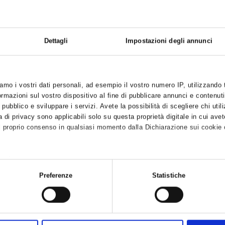
2.5
Class attendance
Free Choice
Dettagli
Impostazioni degli annunci
iamo i vostri dati personali, ad esempio il vostro numero IP, utilizzando
hods
mazioni sul vostro dispositivo al fine di pubblicare annunci e contenuti
 pubblico e sviluppare i servizi. Avete la possibilità di scegliere chi utili
to dal CLA:
Pagina dei corsi
 di privacy sono applicabili solo su questa proprietà digitale in cui avet
 sceglierne uno che riporti l'indicazione "Scienze, Master, PhD e Ricer
l proprio consenso in qualsiasi momento dalla Dichiarazione sui cookie o
o validi per ottenere i crediti!
ioni linguistiche ottenute in autonomia
non forniscono crediti.
anche:
azioni, scrivere a amministrazione-cla@ateneo.univr.it
sulla tua posizione geografica, con un'approssimazione di qualche metro
Preferenze
Statistiche
tivo, scansionandolo attivamente alla ricerca di caratteristiche specifiche
rati i tuoi dati personali e imposta le tue preferenze nella
sezione det
o dalla Dichiarazione sui cookie.