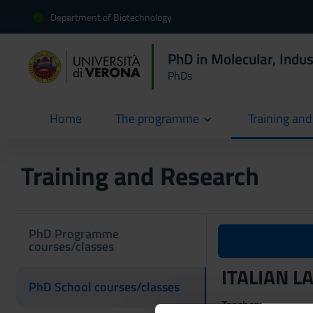
Department of Biotechnology
PhD in Molecular, Indu
PhDs
Home
The programme
Training an
current
Training and Research
PhD Programme
courses/classes
ITALIAN L
PhD School courses/classes
Teacher