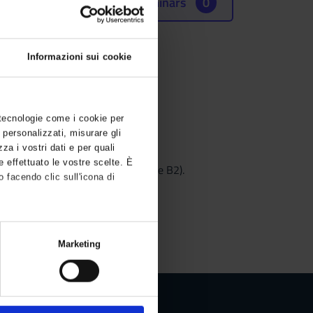
Seminars
0
Informazioni sui cookie
 tecnologie come i cookie per
 personalizzati, misurare gli
zza i vostri dati e per quali
e effettuato le vostre scelte. È
catori" (livelli disponibili A1, B1 e B2).
 facendo clic sull'icona di
,
Marketing
 (impronte digitali).
tagli
. Puoi modificare o ritirare il