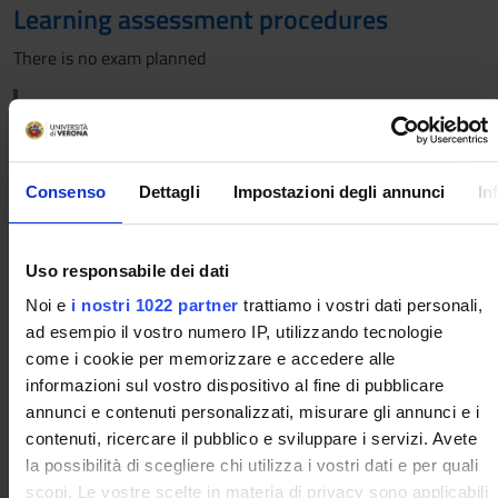
Learning assessment procedures
There is no exam planned
Students with disabilities or specific learning
disorders (SLD), who intend to request the adaptation
of the exam, must follow the instructions given
HERE
Consenso
Dettagli
Impostazioni degli annunci
In
Assessment
Uso responsabile dei dati
No evaluations are foreseen
Noi e
i nostri 1022 partner
trattiamo i vostri dati personali,
ad esempio il vostro numero IP, utilizzando tecnologie
Criteria for the composition of the final
come i cookie per memorizzare e accedere alle
grade
informazioni sul vostro dispositivo al fine di pubblicare
annunci e contenuti personalizzati, misurare gli annunci e i
No evaluations are foreseen
contenuti, ricercare il pubblico e sviluppare i servizi. Avete
Scheduled Lessons
la possibilità di scegliere chi utilizza i vostri dati e per quali
scopi. Le vostre scelte in materia di privacy sono applicabili