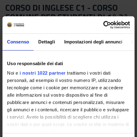
CORSO DI INGLESE C1 - CORSO
COMUNE PER STUDENTI DI 1° 2°
E 3° LIVELLO (2025/2026)
Docente
Crediti
Consenso
Dettagli
Impostazioni degli annunci
In
Non ancora assegnato
2,5
Lingua di erogazione
Frequenza alle lezioni
Uso responsabile dei dati
Inglese
Scelta Libera
Noi e
i nostri 1022 partner
trattiamo i vostri dati
Sede
personali, ad esempio il vostro numero IP, utilizzando
VERONA
tecnologie come i cookie per memorizzare e accedere
alle informazioni sul vostro dispositivo al fine di
Seminari
0
pubblicare annunci e contenuti personalizzati, misurare
gli annunci e i contenuti, ricercare il pubblico e sviluppare
i servizi. Avete la possibilità di scegliere chi utilizza i
Programma
vostri dati e per quali scopi. Le vostre scelte in materia di
Organizzato ed erogato dal CLA. Per informazioni, i dottorandi
privacy sono applicabili solo su questa proprietà digitale