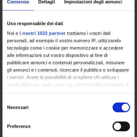
Consenso
Dettagli
Impostazioni degli annunci
In
Lezioni Programmate
QUANDO
AULA
DOCENTE
Uso responsabile dei dati
Noi e
i nostri 1022 partner
trattiamo i vostri dati
personali, ad esempio il vostro numero IP, utilizzando
tecnologie come i cookie per memorizzare e accedere
alle informazioni sul vostro dispositivo al fine di
pubblicare annunci e contenuti personalizzati, misurare
gli annunci e i contenuti, ricercare il pubblico e sviluppare
i servizi. Avete la possibilità di scegliere chi utilizza i
vostri dati e per quali scopi. Le vostre scelte in materia di
privacy sono applicabili solo su questa proprietà digitale
in cui avete effettuato le vostre scelte. È possibile
S
modificare o revocare il proprio consenso in qualsiasi
Necessari
Giovedì 02
e
momento dalla Dichiarazione sui cookie o facendo clic
Ottobre 2025
Polo Santa Marta - Sala
Marco
l
sull'icona di attivazione della privacy.
15:00 - 18:00
Andrea Vaona (DSE) [1.59 - 1]
Minozzo
e
Preferenze
Durata: 03:00
z
Con il tuo consenso, vorremmo anche: