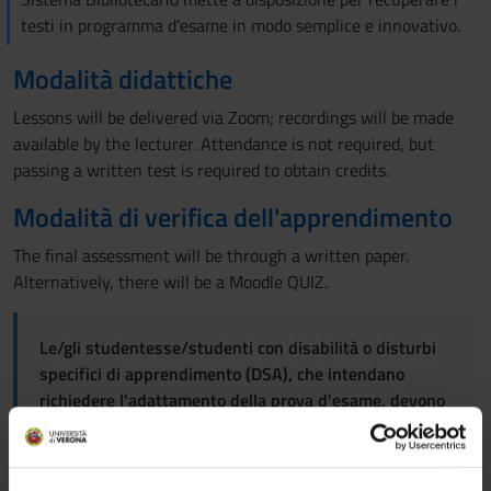
testi in programma d'esame in modo semplice e innovativo.
Modalità didattiche
Lessons will be delivered via Zoom; recordings will be made
available by the lecturer. Attendance is not required, but
passing a written test is required to obtain credits.
Modalità di verifica dell'apprendimento
The final assessment will be through a written paper.
Alternatively, there will be a Moodle QUIZ.
Le/gli studentesse/studenti con disabilità o disturbi
specifici di apprendimento (DSA), che intendano
richiedere l'adattamento della prova d'esame, devono
seguire le indicazioni riportate
QUI