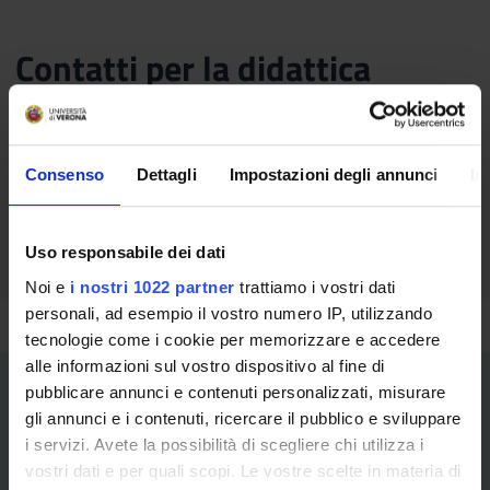
Contatti per la didattica
dott.ssa Sabrina Piccinin
tel. + 39 0458028852
e-mail sabrina.piccinin@univr.it
Consenso
Dettagli
Impostazioni degli annunci
In
Uso responsabile dei dati
Noi e
i nostri 1022 partner
trattiamo i vostri dati
personali, ad esempio il vostro numero IP, utilizzando
tecnologie come i cookie per memorizzare e accedere
alle informazioni sul vostro dispositivo al fine di
pubblicare annunci e contenuti personalizzati, misurare
gli annunci e i contenuti, ricercare il pubblico e sviluppare
i servizi. Avete la possibilità di scegliere chi utilizza i
vostri dati e per quali scopi. Le vostre scelte in materia di