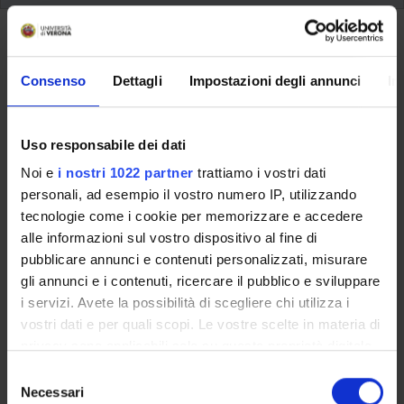
Back to the study plan
La valutazione linguistica
Consenso
Dettagli
Impostazioni degli annunci
In
(2024/2025)
Uso responsabile dei dati
Teaching code
Teacher
4S012926
Sabrina Piccinin
Noi e
i nostri 1022 partner
trattiamo i vostri dati
personali, ad esempio il vostro numero IP, utilizzando
Credits
Language
tecnologie come i cookie per memorizzare e accedere
4
Italian
alle informazioni sul vostro dispositivo al fine di
pubblicare annunci e contenuti personalizzati, misurare
Scientific Disciplinary Sector (SSD)
gli annunci e i contenuti, ricercare il pubblico e sviluppare
L-LIN/02 - EDUCATIONAL LINGUISTICS
i servizi. Avete la possibilità di scegliere chi utilizza i
Period
vostri dati e per quali scopi. Le vostre scelte in materia di
Lezioni del Master in Glottodidattica inclusivaa dal Jan 1,
privacy sono applicabili solo su questa proprietà digitale
2025 al Dec 31, 2025.
in cui avete effettuato le vostre scelte. È possibile
S
modificare o revocare il proprio consenso in qualsiasi
Necessari
e