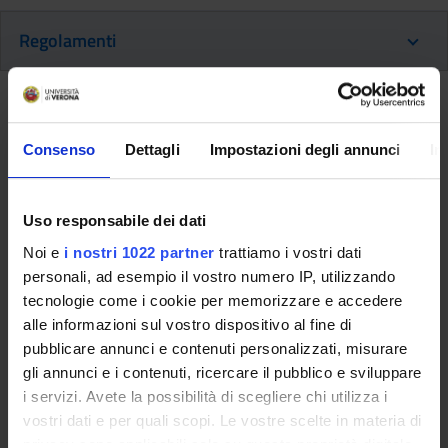
Regolamenti
Regolamento e linee guida
Consenso
Dettagli
Impostazioni degli annunci
In
Regolamento Master, Corsi di
perfezionamento e aggiornamento
professionale e Corsi di formazione
Uso responsabile dei dati
continua/lifelong learning e linee guida
Noi e
i nostri 1022 partner
trattiamo i vostri dati
2026/2027
personali, ad esempio il vostro numero IP, utilizzando
Link
tecnologie come i cookie per memorizzare e accedere
alle informazioni sul vostro dispositivo al fine di
pubblicare annunci e contenuti personalizzati, misurare
Altri Regolamenti
gli annunci e i contenuti, ricercare il pubblico e sviluppare
i servizi. Avete la possibilità di scegliere chi utilizza i
vostri dati e per quali scopi. Le vostre scelte in materia di
Regolamento sulla contribuzione
privacy sono applicabili solo su questa proprietà digitale