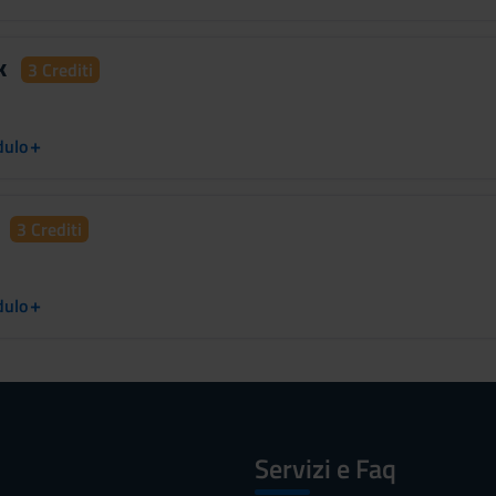
k
3 Crediti
+
dulo
e
3 Crediti
+
dulo
Servizi e Faq