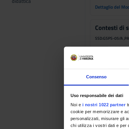
didattica
Dettaglio del Mo
Contesti di 
SSD:
GSPS-05/A ,PA
Dettaglio del Mo
Ruolo e resp
Consenso
SSD:
GIUR-14/A ,GS
Dettaglio del Mo
Uso responsabile dei dati
Noi e
i nostri 1022 partner
t
La supervisi
cookie per memorizzare e acce
personalizzati, misurare gli an
SSD:
GSPS-05/A ,M-
chi utilizza i vostri dati e pe