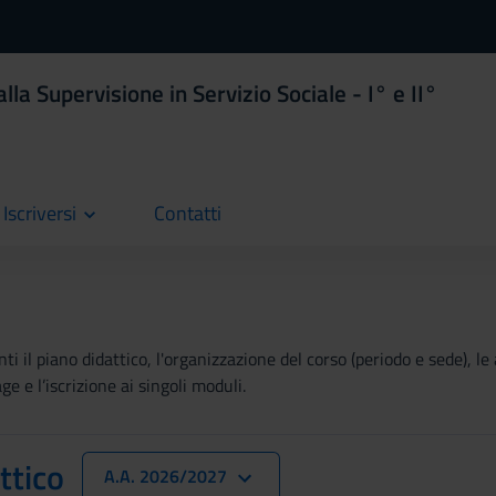
la Supervisione in Servizio Sociale - I° e II°
Iscriversi
Contatti
current
i il piano didattico, l'organizzazione del corso (periodo e sede), le
ge e l’iscrizione ai singoli moduli.
ttico
A.A. 2026/2027