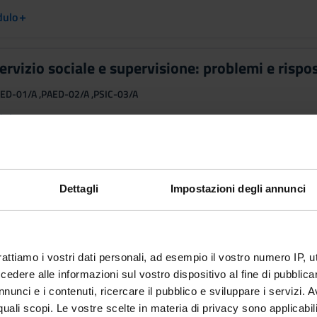
+
dulo
servizio sociale e supervisione: problemi e rispo
ED-01/A ,PAED-02/A ,PSIC-03/A
+
dulo
onsabilità del supervisore assistente sociale
6
Dettagli
Impostazioni degli annunci
PS-05/A ,GSPS-06/A ,PAED-01/A
+
dulo
rattiamo i vostri dati personali, ad esempio il vostro numero IP, 
one individuale, monoprofessionale e multidisc
dere alle informazioni sul vostro dispositivo al fine di pubblica
nunci e i contenuti, ricercare il pubblico e sviluppare i servizi. A
DEA/01 ,PAED-02/A ,PSIC-03/A
r quali scopi. Le vostre scelte in materia di privacy sono applicabi