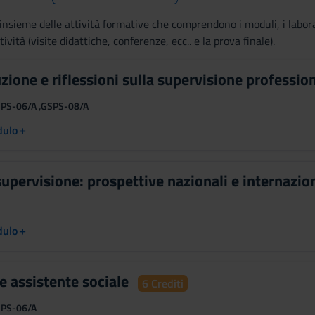
l’insieme delle attività formative che comprendono i moduli, i laborat
attività (visite didattiche, conferenze, ecc.. e la prova finale).
uzione e riflessioni sulla supervisione profession
SPS-06/A ,GSPS-08/A
+
dulo
 supervisione: prospettive nazionali e internazio
+
dulo
re assistente sociale
6 Crediti
SPS-06/A