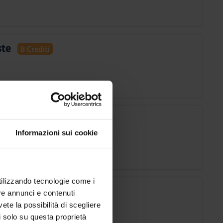
ste
8 Crediti
 Crediti
Informazioni sui cookie
utilizzando tecnologie come i
iplinare
8 Crediti
re annunci e contenuti
vete la possibilità di scegliere
li solo su questa proprietà