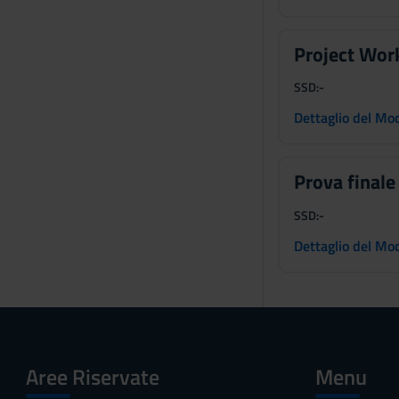
s
e
Project Wor
n
s
SSD:
-
o
Dettaglio del Mo
Prova final
SSD:
-
Dettaglio del Mo
Aree Riservate
Menu