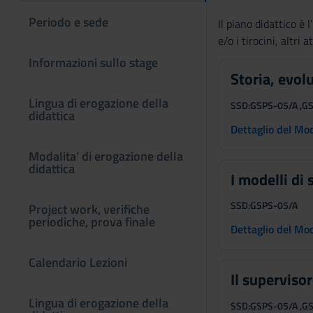
Periodo e sede
Il piano didattico è 
e/o i tirocini, altri 
Informazioni sullo stage
Storia, evol
Lingua di erogazione della
SSD:
GSPS-05/A ,G
didattica
Dettaglio del Mo
Modalita’ di erogazione della
didattica
I modelli di
SSD:
GSPS-05/A
Project work, verifiche
periodiche, prova finale
Dettaglio del Mo
Calendario Lezioni
Il superviso
Lingua di erogazione della
SSD:
GSPS-05/A ,G