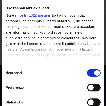
singoli moduli.
Uso responsabile dei dati
Noi e
i nostri 1022 partner
trattiamo i vostri dati
Modalita’ di erogazione della didattica
personali, ad esempio il vostro numero IP, utilizzando
tecnologie come i cookie per memorizzare e accedere
alle informazioni sul vostro dispositivo al fine di
Modalita’ di erogazione della
pubblicare annunci e contenuti personalizzati, misurare
didattica
gli annunci e i contenuti, ricercare il pubblico e sviluppare
i servizi. Avete la possibilità di scegliere chi utilizza i
Mista: Zoom (sincrona)
vostri dati e per quali scopi. Le vostre scelte in materia di
privacy sono applicabili solo su questa proprietà digitale
in cui avete effettuato le vostre scelte. È possibile
S
modificare o revocare il proprio consenso in qualsiasi
Necessari
e
momento dalla Dichiarazione sui cookie o facendo clic
l
sull'icona di attivazione della privacy.
e
Preferenze
Aree Riservate
z
Con il tuo consenso, vorremmo anche:
i
raccogliere informazioni sulla tua posizione
o
Statistiche