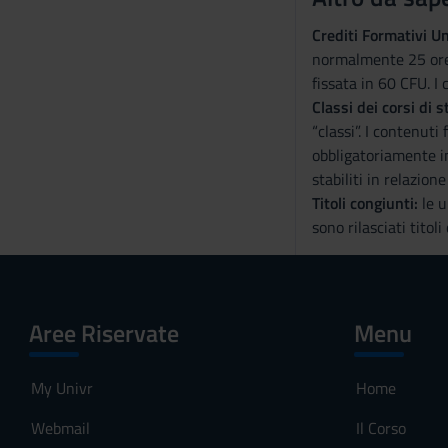
Crediti Formativi Un
normalmente 25 ore 
fissata in 60 CFU. I 
Classi dei corsi di s
“classi”. I contenut
obbligatoriamente in
stabiliti in relazion
Titoli congiunti:
le u
sono rilasciati titoli
Aree Riservate
Menu
My Univr
Home
Webmail
Il Corso