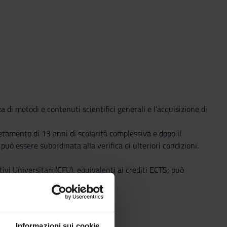
di metodi e contenuti scientifici generali e l’acquisizione di
etamento di 13 anni di scolarità complessiva e dopo il
ò essere subordinata alla verifica di ulteriori condizioni.
ivi Universitari (CFU), equivalenti ai crediti ECTS; può
 un elaborato finale.
Informazioni sui cookie