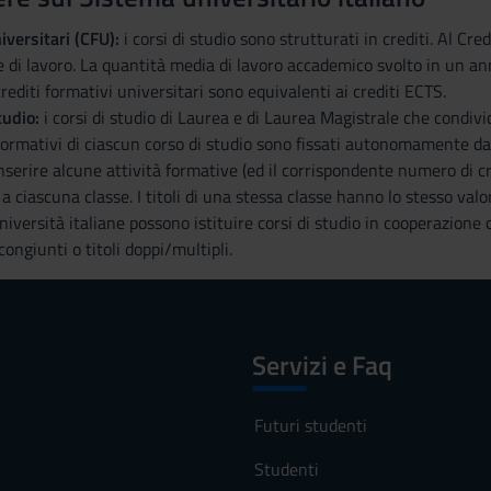
iversitari (CFU):
i corsi di studio sono strutturati in crediti. Al C
di lavoro. La quantità media di lavoro accademico svolto in un a
crediti formativi universitari sono equivalenti ai crediti ECTS.
tudio:
i corsi di studio di Laurea e di Laurea Magistrale che condivi
i formativi di ciascun corso di studio sono fissati autonomamente da
serire alcune attività formative (ed il corrispondente numero di cred
e a ciascuna classe. I titoli di una stessa classe hanno lo stesso valo
niversità italiane possono istituire corsi di studio in cooperazione c
 congiunti o titoli doppi/multipli.
Servizi e Faq
Futuri studenti
Studenti