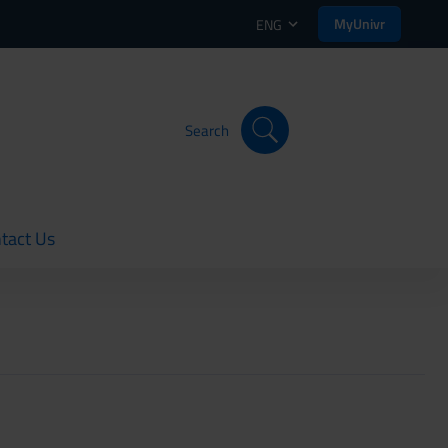
MyUnivr
ENG
Search
tact Us
rent