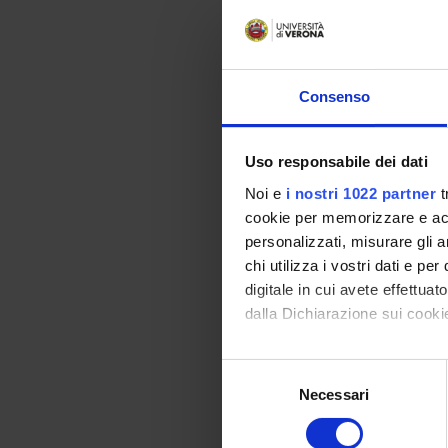
Iva sulle op
SSD:
IUS/12
Consenso
Detail of the Mo
Uso responsabile dei dati
Noi e
i nostri 1022 partner
t
Diritto trib
cookie per memorizzare e acce
SSD:
IUS/12
personalizzati, misurare gli an
chi utilizza i vostri dati e pe
Detail of the Mo
digitale in cui avete effettua
dalla Dichiarazione sui cookie
Management 
Con il tuo consenso, vorrem
S
SSD:
SECS-P/08
raccogliere informazi
Necessari
e
Identificare il tuo di
Detail of the Mo
l
digitali).
e