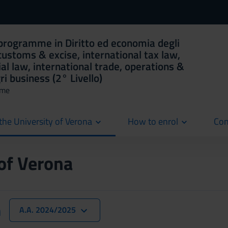
programme in Diritto ed economia degli
customs & excise, international tax law,
al law, international trade, operations &
ri business (2° Livello)
mme
the University of Verona
How to enrol
Con
cur
 of Verona
n
A.A. 2024/2025