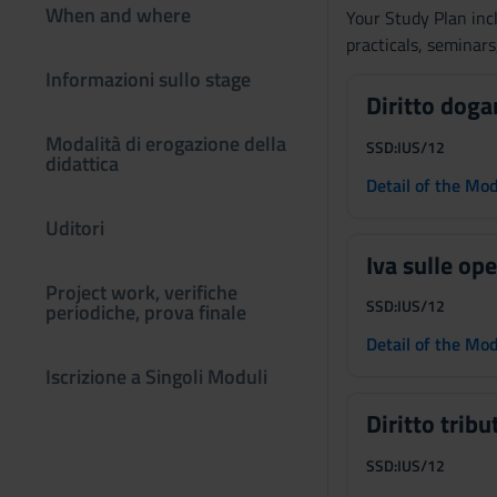
When and where
Your Study Plan incl
practicals, seminars
Informazioni sullo stage
Diritto dog
Modalità di erogazione della
SSD:
IUS/12
didattica
Detail of the Mo
Uditori
Iva sulle op
Project work, verifiche
SSD:
IUS/12
periodiche, prova finale
Detail of the Mo
Iscrizione a Singoli Moduli
Diritto trib
SSD:
IUS/12