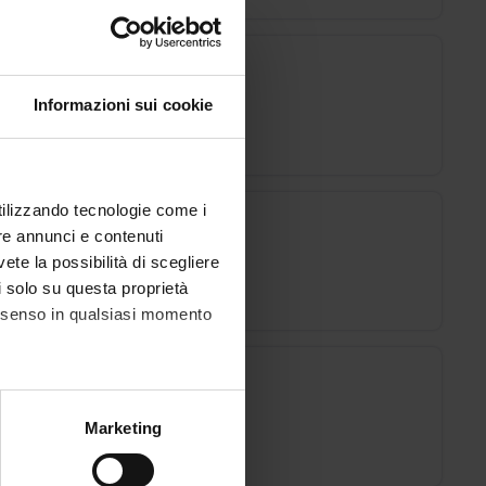
dits
Informazioni sui cookie
utilizzando tecnologie come i
re annunci e contenuti
vete la possibilità di scegliere
li solo su questa proprietà
consenso in qualsiasi momento
alche metro,
Marketing
e specifiche (impronte