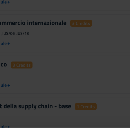
+
dule
commercio internazionale
3 Credits
 ,IUS/06 ,IUS/13
+
dule
ico
3 Credits
+
dule
della supply chain - base
1 Credits
+
dule