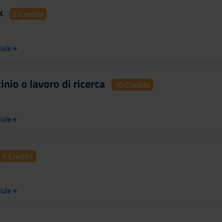
k
2 Credits
+
dule
inio o lavoro di ricerca
10 Credits
+
dule
5 Credits
+
dule