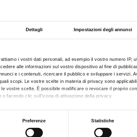
erazioni transnazionali e accise - avanzato
4 Cre
Dettagli
Impostazioni degli annunci
+
dule
rattiamo i vostri dati personali, ad esempio il vostro numero IP, 
utario internazionale - avanzato
4 Credits
dere alle informazioni sul vostro dispositivo al fine di pubblica
nunci e i contenuti, ricercare il pubblico e sviluppare i servizi. A
r quali scopi. Le vostre scelte in materia di privacy sono applicabi
+
dule
to le vostre scelte. È possibile modificare o revocare il proprio 
 o facendo clic sull'icona di attivazione della privacy.
della supply chain - avanzato
1 Credits
mo anche:
oni sulla tua posizione geografica, con un'approssimazione di qu
Preferenze
Statistiche
+
spositivo, scansionandolo attivamente alla ricerca di caratteristich
dule