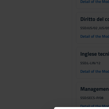
Detail of the Mo
Diritto del 
SSD:
IUS/02 ,IUS/05
Detail of the Mo
Inglese tecn
SSD:
L-LIN/12
Detail of the Mo
Management 
SSD:
SECS-P/08
Detail of the Mo