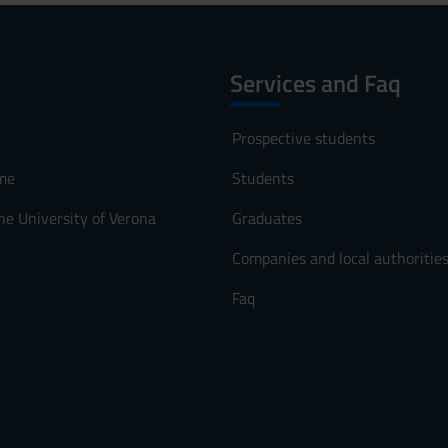
Services and Faq
Prospective students
me
Students
he University of Verona
Graduates
Companies and local authoritie
Faq