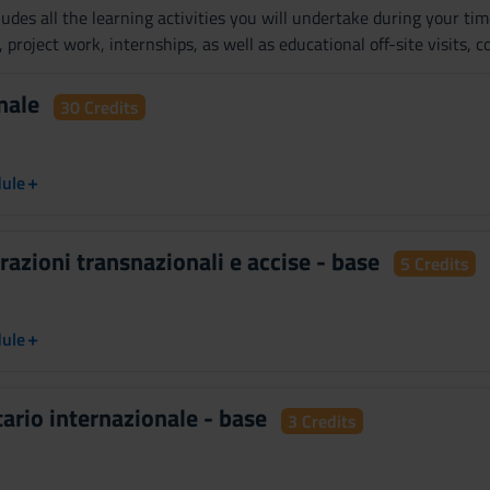
udes all the learning activities you will undertake during your tim
, project work, internships, as well as educational off-site visits,
anale
30 Credits
+
dule
erazioni transnazionali e accise - base
5 Credits
+
dule
utario internazionale - base
3 Credits