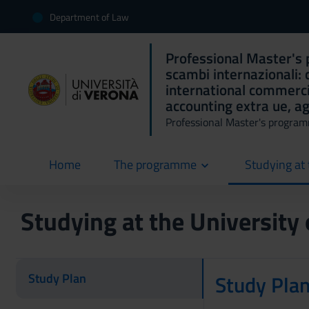
Department of Law
Professional Master's 
scambi internazionali: 
international commerci
accounting extra ue, ag
Professional Master's progra
Home
The programme
Studying at 
current
Studying at the University
Study Plan
Study Pla