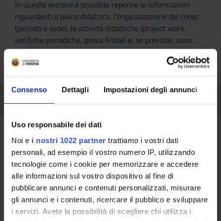
In questa sezione è possibile reperire le informazioni
riguardanti il piano didattico, l'organizzazione del corso
(periodo e sede), le attività didattiche (project work,
verifiche periodiche, prova finale) e, se previste, sono
dettagliate le informazioni sullo stage e l’iscrizione ai
singoli moduli.
Consenso
Dettagli
Impostazioni degli annunci
In
Iscrizione a Singoli Moduli
Iscrizione a Singoli Moduli
Uso responsabile dei dati
Noi e
i nostri 1022 partner
trattiamo i vostri dati
L’iscrizione è possibile solo a chi è in possesso del titolo
personali, ad esempio il vostro numero IP, utilizzando
richiesto per l'accesso al corso, possono essere frequentati
tecnologie come i cookie per memorizzare e accedere
singoli moduli per un massimo di
35 CFU
.
alle informazioni sul vostro dispositivo al fine di
pubblicare annunci e contenuti personalizzati, misurare
La documentazione necessaria all'iscrizione è disponibile nella
gli annunci e i contenuti, ricercare il pubblico e sviluppare
sezione "
Allegati
" sottostante.
Il modulo dovrà essere inviato
i servizi. Avete la possibilità di scegliere chi utilizza i
a segreteria.master@ateneo.univr.it almeno 15 giorni prima