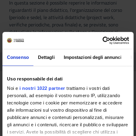
In questa sezione è possibile reperire le informazioni
riguardanti il piano didattico, l'organizzazione del corso
(periodo e sede), le attività didattiche (project work,
verifiche periodiche, prova finale) e, se previste, sono
dettagliate le informazioni sullo stage e l’iscrizione ai
singoli moduli.
Consenso
Dettagli
Impostazioni degli annunci
In
Periodo e sede
Durata
Uso responsabile dei dati
Noi e
i nostri 1022 partner
trattiamo i vostri dati
Il corso ha la durata complessiva di
anni: 1
e si terrà nel
personali, ad esempio il vostro numero IP, utilizzando
periodo che va dal
1 marzo 2025
al
31 gennaio 2026
.
tecnologie come i cookie per memorizzare e accedere
Schema delle lezioni
alle informazioni sul vostro dispositivo al fine di
pubblicare annunci e contenuti personalizzati, misurare
gli annunci e i contenuti, ricercare il pubblico e sviluppare
Le lezioni si terranno due venerdì al mese e ogni sabato
i servizi. Avete la possibilità di scegliere chi utilizza i
mattina.