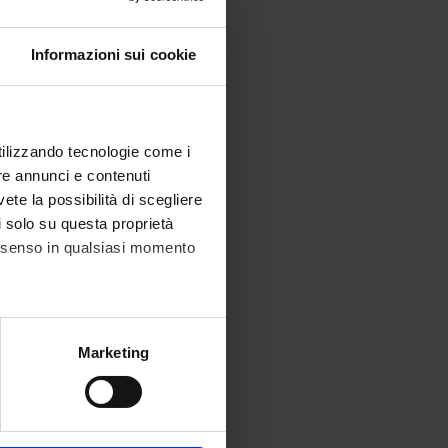
llo Spettro Autistico di Verona;
Informazioni sui cookie
utilizzando tecnologie come i
re annunci e contenuti
vete la possibilità di scegliere
li solo su questa proprietà
consenso in qualsiasi momento
alche metro,
Marketing
e specifiche (impronte
ezione dettagli
. Puoi