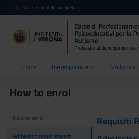
Department of Human Sciences
Corso di Perfezionamen
Psicoeducativi per la P
Autismo
Professional development cou
Home
The programme
Studying at 
current
How to enrol
How to enrol
Requisiti 
Admission
Admission requirements