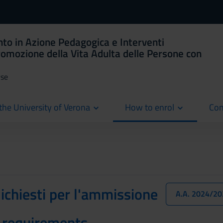
to in Azione Pedagogica e Interventi
romozione della Vita Adulta delle Persone con
rse
the University of Verona
How to enrol
Con
cur
Richiesti per l'ammissione
A.A. 2024/2
 requirements