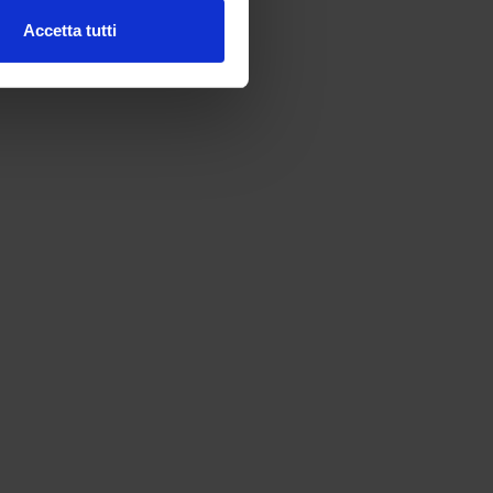
Accetta tutti
l media e per analizzare il
ostri partner che si occupano
azioni che hai fornito loro o