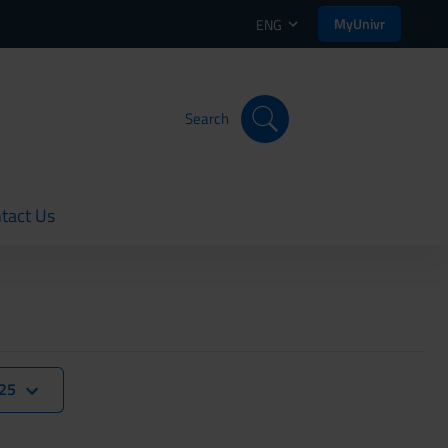
MyUnivr
ENG
Search
tact Us
rent
025