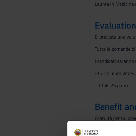
Laurea in Medicina e
Evaluation
E' prevista una valu
Tutte le domande di
I candidati saranno 
- Curriculum Vitae: 
- Titoli: 25 punti.
Benefit an
Gratuità per 60 oper
Ospedaliere nell'amb