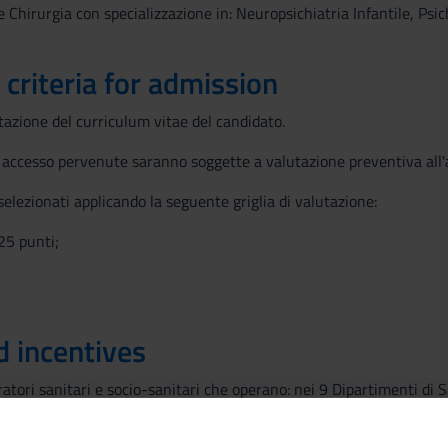
 Chirurgia con specializzazione in: Neuropsichiatria Infantile, Psich
 criteria for admission
tazione del curriculum vitae del candidato.
 accesso pervenute saranno soggette a valutazione preventiva all'a
selezionati applicando la seguente griglia di valutazione:
25 punti;
d incentives
atori sanitari e socio-sanitari che operano: nei 9 Dipartimenti di 
ito dei servizi di salute mentale per adulti e nelle 23 equipe neurop