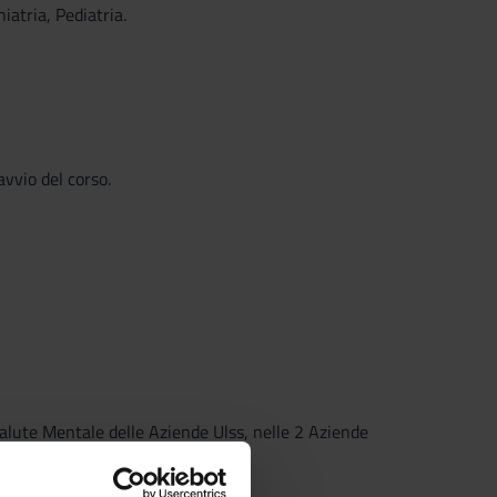
iatria, Pediatria.
vvio del corso.
Salute Mentale delle Aziende Ulss, nelle 2 Aziende
sichiatriche infantili.