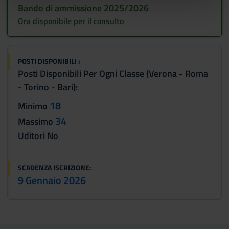
nostri partner che si occupano di analisi dei dati web,
Bando di ammissione 2025/2026
pubblicità e social media, i quali potrebbero combinarle
Ora disponibile per il consulto
con altre informazioni che hai fornito loro o che hanno
raccolto dal tuo utilizzo dei loro servizi.
POSTI DISPONIBILI :
Posti Disponibili Per Ogni Classe (Verona - Roma
- Torino - Bari):
18
Minimo
34
Massimo
Uditori No
SCADENZA ISCRIZIONE:
9 Gennaio 2026