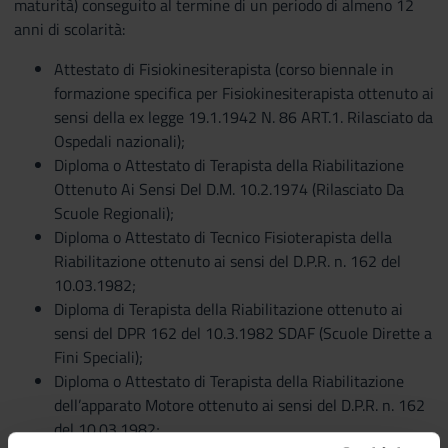
maturità) conseguito al termine di un periodo di almeno 12
anni di scolarità:
Attestato di Fisiokinesiterapista (corso biennale in
formazione specifica per Fisiokinesiterapista ottenuto ai
sensi della ex legge 19.1.1942 N. 86 ART.1. Rilasciato da
Ospedali nazionali);
Diploma o Attestato di Terapista della Riabilitazione
Ottenuto Ai Sensi Del D.M. 10.2.1974 (Rilasciato Da
Scuole Regionali);
Diploma o Attestato di Tecnico Fisioterapista della
Riabilitazione ottenuto ai sensi del D.P.R. n. 162 del
10.03.1982;
Diploma di Terapista della Riabilitazione ottenuto ai
sensi del DPR 162 del 10.3.1982 SDAF (Scuole Dirette a
Fini Speciali);
Diploma o Attestato di Terapista della Riabilitazione
dell’apparato Motore ottenuto ai sensi del D.P.R. n. 162
del 10.03.1982;