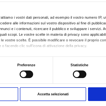
n modalità sincrona; lezioni registrate e collocate in piattafor
rattiamo i vostri dati personali, ad esempio il vostro numero IP, 
dere alle informazioni sul vostro dispositivo al fine di pubblica
nunci e i contenuti, ricercare il pubblico e sviluppare i servizi. A
r quali scopi. Le vostre scelte in materia di privacy sono applicabi
to le vostre scelte. È possibile modificare o revocare il proprio 
 o facendo clic sull'icona di attivazione della privacy.
mo anche:
oni sulla tua posizione geografica, con un'approssimazione di qu
Preferenze
Statistiche
Servizi e Faq
spositivo, scansionandolo attivamente alla ricerca di caratteristich
Futuri studenti
aborati i tuoi dati personali e imposta le tue preferenze nella
s
consenso in qualsiasi momento dalla Dichiarazione sui cookie.
Studenti
Accetta selezionati
nalizzare contenuti ed annunci, per fornire funzionalità dei socia
Laureati
inoltre informazioni sul modo in cui utilizzi il nostro sito con i n