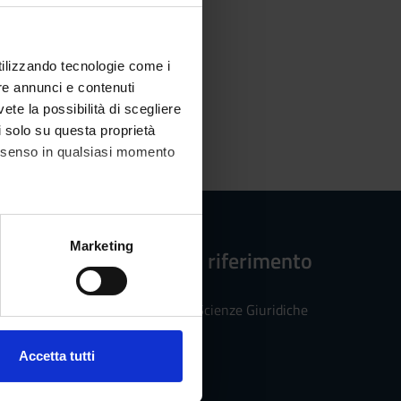
ma MOODLE del corso
utilizzando tecnologie come i
re annunci e contenuti
vete la possibilità di scegliere
li solo su questa proprietà
consenso in qualsiasi momento
alche metro,
Marketing
Strutture di riferimento
e specifiche (impronte
Dipartimento di Scienze Giuridiche
ezione dettagli
. Puoi
Accetta tutti
l media e per analizzare il
ostri partner che si occupano