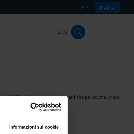
MyUnivr
ITA
Cerca
 attività didattiche (project work, verifiche periodiche, prova
Informazioni sui cookie