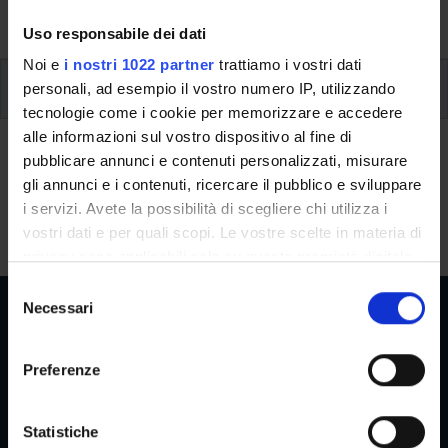
singoli moduli.
Uso responsabile dei dati
Noi e
i nostri 1022 partner
trattiamo i vostri dati
Modalità di erogazione della didattica
personali, ad esempio il vostro numero IP, utilizzando
tecnologie come i cookie per memorizzare e accedere
alle informazioni sul vostro dispositivo al fine di
Modalità di erogazione della
pubblicare annunci e contenuti personalizzati, misurare
didattica
gli annunci e i contenuti, ricercare il pubblico e sviluppare
i servizi. Avete la possibilità di scegliere chi utilizza i
MISTA: piattaforma Zoom per la didattica a distanza.
vostri dati e per quali scopi. Le vostre scelte in materia di
privacy sono applicabili solo su questa proprietà digitale
in cui avete effettuato le vostre scelte. È possibile
S
modificare o revocare il proprio consenso in qualsiasi
Necessari
e
momento dalla Dichiarazione sui cookie o facendo clic
l
sull'icona di attivazione della privacy.
e
Preferenze
Aree Riservate
z
Con il tuo consenso, vorremmo anche:
i
raccogliere informazioni sulla tua posizione
o
Statistiche