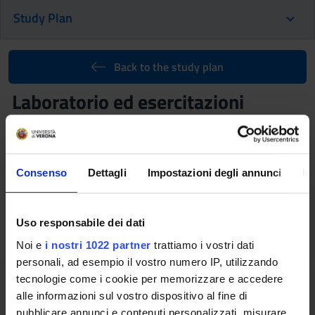
Study Plan
Back to the study plan
Laboratorio ed esercitazioni
(2025/2026)
Teaching code
Credits
4S011934
1
Consenso
Dettagli
Impostazioni degli annunci
In
Coordinator
Language
Not yet assigned
Italian
Uso responsabile dei dati
The teaching is organized as follows:
Noi e
i nostri 1022 partner
trattiamo i vostri dati
personali, ad esempio il vostro numero IP, utilizzando
Fourth Part Accessibility lab
tecnologie come i cookie per memorizzare e accedere
alle informazioni sul vostro dispositivo al fine di
pubblicare annunci e contenuti personalizzati, misurare